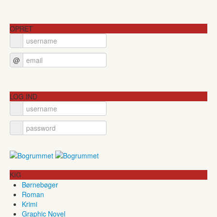
OPRET
@
LOG IND
KIG
Børnebøger
Roman
Krimi
Graphic Novel