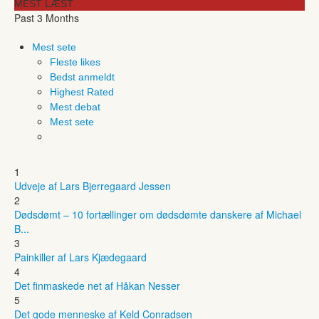
MEST LÆST
Past 3 Months
Mest sete
Fleste likes
Bedst anmeldt
Highest Rated
Mest debat
Mest sete
1
Udveje af Lars Bjerregaard Jessen
2
Dødsdømt – 10 fortællinger om dødsdømte danskere af Michael
B...
3
Painkiller af Lars Kjædegaard
4
Det finmaskede net af Håkan Nesser
5
Det gode menneske af Keld Conradsen