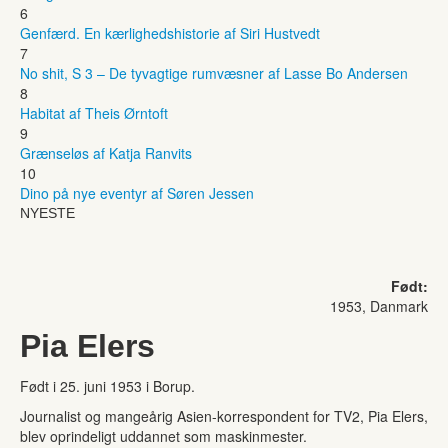
6
Genfærd. En kærlighedshistorie af Siri Hustvedt
7
No shit, S 3 – De tyvagtige rumvæsner af Lasse Bo Andersen
8
Habitat af Theis Ørntoft
9
Grænseløs af Katja Ranvits
10
Dino på nye eventyr af Søren Jessen
NYESTE
Født:
1953, Danmark
Pia Elers
Født i 25. juni 1953 i Borup.
Journalist og mangeårig Asien-korrespondent for TV2, Pia Elers,
blev oprindeligt uddannet som maskinmester.