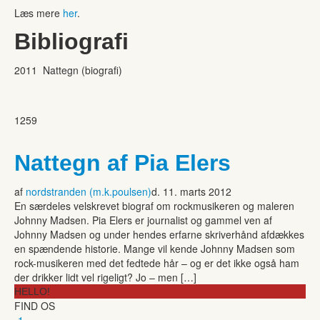
Læs mere
her
.
Bibliografi
2011 Nattegn (biografi)
1259
Nattegn af Pia Elers
af
nordstranden (m.k.poulsen)
d. 11. marts 2012
En særdeles velskrevet biograf om rockmusikeren og maleren
Johnny Madsen. Pia Elers er journalist og gammel ven af
Johnny Madsen og under hendes erfarne skriverhånd afdækkes
en spændende historie. Mange vil kende Johnny Madsen som
rock-musikeren med det fedtede hår – og er det ikke også ham
der drikker lidt vel rigeligt? Jo – men […]
HELLO!
FIND OS
-1