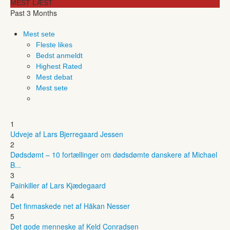
MEST LÆST
Past 3 Months
Mest sete
Fleste likes
Bedst anmeldt
Highest Rated
Mest debat
Mest sete
1
Udveje af Lars Bjerregaard Jessen
2
Dødsdømt – 10 fortællinger om dødsdømte danskere af Michael
B...
3
Painkiller af Lars Kjædegaard
4
Det finmaskede net af Håkan Nesser
5
Det gode menneske af Keld Conradsen