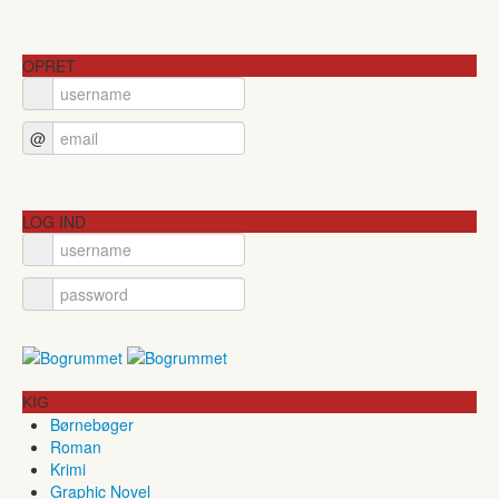
OPRET
@
LOG IND
KIG
Børnebøger
Roman
Krimi
Graphic Novel