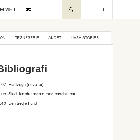
UMMET
ION
TEGNESERIE
ANDET
LIVSHISTORIER
Bibliografi
007 Rustvogn (noveller)
008 Skidt klædte mænd med baseballbat
010 Den tredje hund