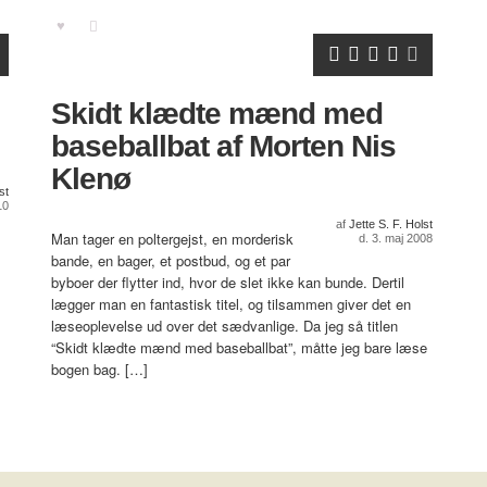
Skidt klædte mænd med
baseballbat af Morten Nis
Klenø
st
10
af
Jette S. F. Holst
Man tager en poltergejst, en morderisk
d. 3. maj 2008
bande, en bager, et postbud, og et par
byboer der flytter ind, hvor de slet ikke kan bunde. Dertil
lægger man en fantastisk titel, og tilsammen giver det en
læseoplevelse ud over det sædvanlige. Da jeg så titlen
“Skidt klædte mænd med baseballbat”, måtte jeg bare læse
bogen bag. […]