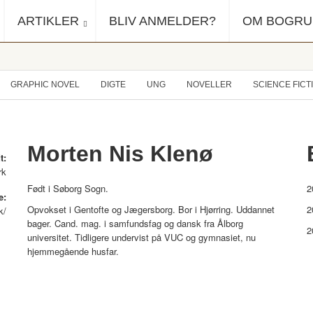
ARTIKLER
BLIV ANMELDER?
OM BOGR
GRAPHIC NOVEL
DIGTE
UNG
NOVELLER
SCIENCE FICT
Morten Nis Klenø
t:
rk
Født i Søborg Sogn.
2
e:
Opvokset i Gentofte og Jægersborg. Bor i Hjørring. Uddannet
2
k/
bager. Cand. mag. i samfundsfag og dansk fra Ålborg
2
universitet. Tidligere undervist på VUC og gymnasiet, nu
hjemmegående husfar.