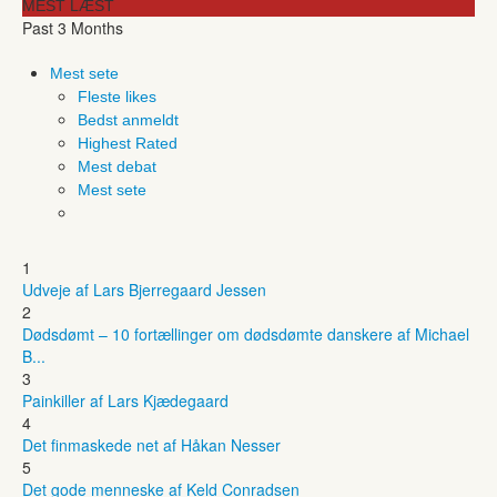
MEST LÆST
Past 3 Months
Mest sete
Fleste likes
Bedst anmeldt
Highest Rated
Mest debat
Mest sete
1
Udveje af Lars Bjerregaard Jessen
2
Dødsdømt – 10 fortællinger om dødsdømte danskere af Michael
B...
3
Painkiller af Lars Kjædegaard
4
Det finmaskede net af Håkan Nesser
5
Det gode menneske af Keld Conradsen