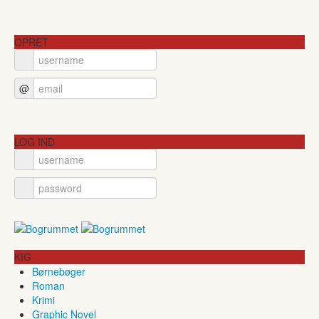
OPRET
@
LOG IND
KIG
Børnebøger
Roman
Krimi
Graphic Novel