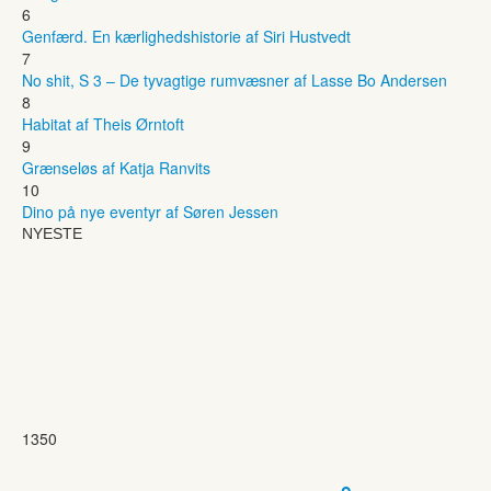
6
Genfærd. En kærlighedshistorie af Siri Hustvedt
7
No shit, S 3 – De tyvagtige rumvæsner af Lasse Bo Andersen
8
Habitat af Theis Ørntoft
9
Grænseløs af Katja Ranvits
10
Dino på nye eventyr af Søren Jessen
NYESTE
1350