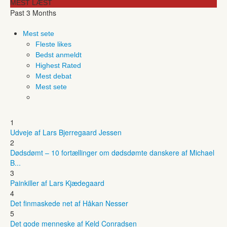
MEST LÆST
Past 3 Months
Mest sete
Fleste likes
Bedst anmeldt
Highest Rated
Mest debat
Mest sete
1
Udveje af Lars Bjerregaard Jessen
2
Dødsdømt – 10 fortællinger om dødsdømte danskere af Michael
B...
3
Painkiller af Lars Kjædegaard
4
Det finmaskede net af Håkan Nesser
5
Det gode menneske af Keld Conradsen