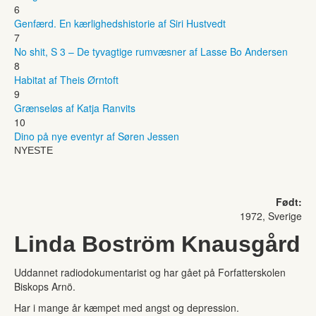
6
Genfærd. En kærlighedshistorie af Siri Hustvedt
7
No shit, S 3 – De tyvagtige rumvæsner af Lasse Bo Andersen
8
Habitat af Theis Ørntoft
9
Grænseløs af Katja Ranvits
10
Dino på nye eventyr af Søren Jessen
NYESTE
Født:
1972, Sverige
Linda Boström Knausgård
Uddannet radiodokumentarist og har gået på Forfatterskolen
Biskops Arnö.
Har i mange år kæmpet med angst og depression.