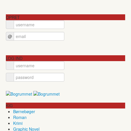
OPRET
@
LOG IND
KIG
Børnebøger
Roman
Krimi
Graphic Novel