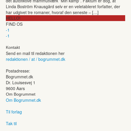
det autofiktive mammutværk ”Min kamp”. Faktum er dog, at
Linda Boström Knausgård selv er en veletableret forfatter, der
har udgivet tre romaner, hvoraf den seneste – […]
HELLO!
FIND OS
-1
-1
Kontakt
Send en mail til redaktionen her
redaktionen / at / bogrummet.dk
Postadresse:
Bogrummet.dk
Dr. Louisesvej 1
9600 Aars
Om Bogrummet
Om Bogrummet.dk
Til forlag
Tak til