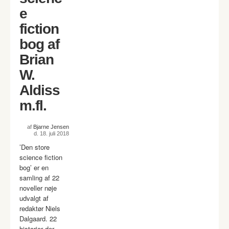
e
fiction
bog af
Brian
W.
Aldiss
m.fl.
af
Bjarne Jensen
d. 18. juli 2018
’Den store
science fiction
bog’ er en
samling af 22
noveller nøje
udvalgt af
redaktør Niels
Dalgaard. 22
historier der