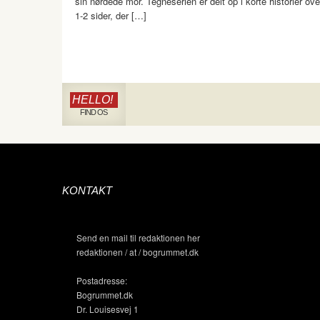
sin nørdede mor. Tegneserien er delt op i korte historier ove
1-2 sider, der […]
HELLO!
FIND OS
KONTAKT
Send en mail til redaktionen her
redaktionen / at / bogrummet.dk
Postadresse:
Bogrummet.dk
Dr. Louisesvej 1