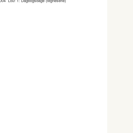
004 Lou! 1: Dagbogsdage (tegneserie)