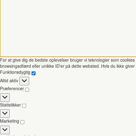
For at give dig de bedste oplevelser bruger vi teknologier som cookies t
browsingadfærd eller unikke ID'er på dette websted. Hvis du ikke giver 
Funktionsdygtig
Funktionsdygtig
Altid aktiv
Præferencer
Præferencer
Statistikker
Statistikker
Marketing
Marketing