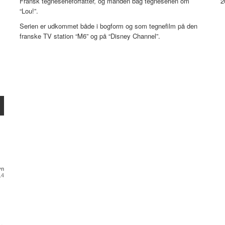
Fransk tegneserieforfatter, og manden bag tegneserien om
2
“Lou!”.
Serien er udkommet både i bogform og som tegnefilm på den
franske TV station “M6” og på “Disney Channel”.
yn
14