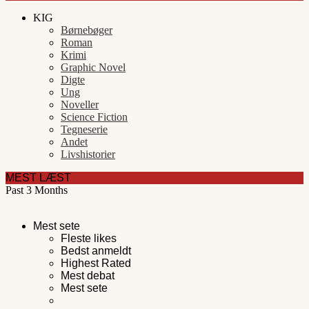
KIG
Børnebøger
Roman
Krimi
Graphic Novel
Digte
Ung
Noveller
Science Fiction
Tegneserie
Andet
Livshistorier
MEST LÆST
Past 3 Months
Mest sete
Fleste likes
Bedst anmeldt
Highest Rated
Mest debat
Mest sete