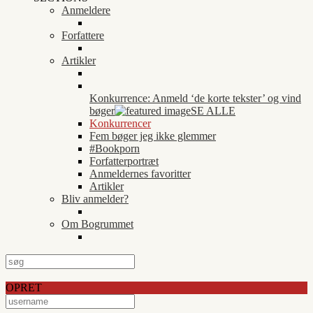
Anmeldere
Forfattere
Artikler
Konkurrence: Anmeld ‘de korte tekster’ og vind
bøger
SE ALLE
Konkurrencer
Fem bøger jeg ikke glemmer
#Bookporn
Forfatterportræt
Anmeldernes favoritter
Artikler
Bliv anmelder?
Om Bogrummet
OPRET