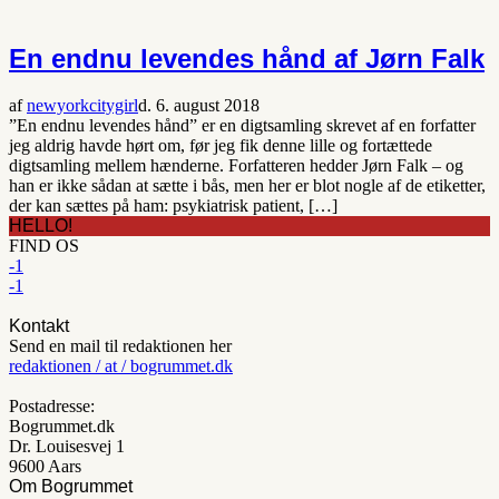
En endnu levendes hånd af Jørn Falk
af
newyorkcitygirl
d. 6. august 2018
”En endnu levendes hånd” er en digtsamling skrevet af en forfatter
jeg aldrig havde hørt om, før jeg fik denne lille og fortættede
digtsamling mellem hænderne. Forfatteren hedder Jørn Falk – og
han er ikke sådan at sætte i bås, men her er blot nogle af de etiketter,
der kan sættes på ham: psykiatrisk patient, […]
HELLO!
FIND OS
-1
-1
Kontakt
Send en mail til redaktionen her
redaktionen / at / bogrummet.dk
Postadresse:
Bogrummet.dk
Dr. Louisesvej 1
9600 Aars
Om Bogrummet