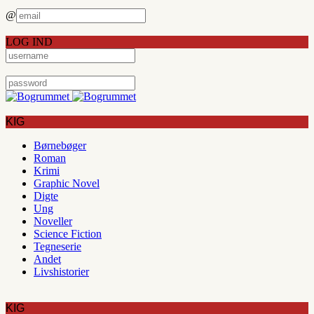
@
LOG IND
KIG
Børnebøger
Roman
Krimi
Graphic Novel
Digte
Ung
Noveller
Science Fiction
Tegneserie
Andet
Livshistorier
KIG