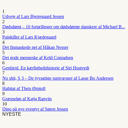
1
Udveje af Lars Bjerregaard Jessen
2
Dødsdømt – 10 fortællinger om dødsdømte danskere af Michael B...
3
Painkiller af Lars Kjædegaard
4
Det finmaskede net af Håkan Nesser
5
Det gode menneske af Keld Conradsen
6
Genfærd. En kærlighedshistorie af Siri Hustvedt
7
No shit, S 3 – De tyvagtige rumvæsner af Lasse Bo Andersen
8
Habitat af Theis Ørntoft
9
Grænseløs af Katja Ranvits
10
Dino på nye eventyr af Søren Jessen
NYESTE