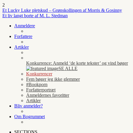
2
Et Lucky Luke pletskud – Grønskollingen af Morris & Gosinny
Et liv langt borte af M. L. Stedman
Anmeldere
Forfattere
Artikler
Konkurrence: Anmeld ‘de korte tekster’ og vind bøger
SE ALLE
Konkurrencer
Fem bøger jeg ikke glemmer
#Bookporn
Forfatterportræt
Anmeldernes favoritter
Artikler
Bliv anmelder?
Om Bogrummet
SECTIONS