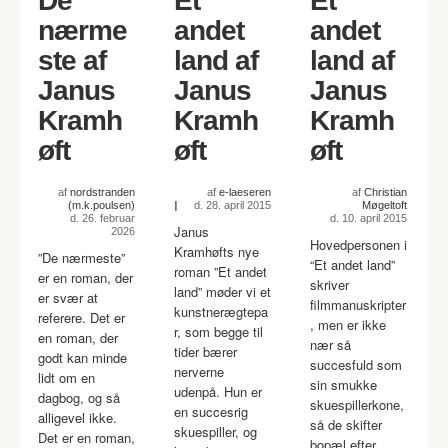
De
Et
Et
nærme
andet
andet
ste af
land af
land af
Janus
Janus
Janus
Kramh
Kramh
Kramh
øft
øft
øft
af
nordstranden
af
e-laeseren
af
Christian
I
(m.k.poulsen)
d. 28. april 2015
Møgeltoft
d. 26. februar
d. 10. april 2015
Janus
2026
Hovedpersonen i
Kramhøfts nye
”De nærmeste”
“Et andet land”
roman ”Et andet
er en roman, der
skriver
land” møder vi et
er svær at
filmmanuskripter
kunstnerægtepa
referere. Det er
, men er ikke
r, som begge til
en roman, der
nær så
tider bærer
godt kan minde
succesfuld som
nerverne
lidt om en
sin smukke
udenpå. Hun er
dagbog, og så
skuespillerkone,
en succesrig
alligevel ikke.
så de skifter
skuespiller, og
Det er en roman,
bopæl efter