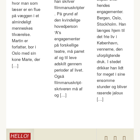
han skriver
hvor man som
hendes
filmmanuskripter
læser er en flue
engagementer.
. På grund af
på væggen i et
Bergen, Oslo,
den kvindelige
almindeligt
Stockholm. Han
hovedperson
menneskes
længes hjem til
“A”s
tilværelse.
det frie liv i
engagementer
Martin er
København,
på forskellige
forfatter, bor i
vennerne, den
teatre, må parret
Oslo med sin
uforpligtende
af og til leve
kone Marie, der
druk. I stedet
adskilt gennem
[…]
drikker han lidt
perioder af livet.
for meget i sine
Også
ensomme
filmmanuskript-
stunder og bliver
skriveren må af
rasende jaloux
og […]
[…]
HELLO!