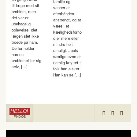
familie og
til læge med sit
venner er
problem, men
efterhånden
det var en
anstrengt, og at
ubehagelig
være i et
oplevelse, idet
kærlighedsforhol
lægen slet ikke
d er mere eller
troede på ham.
mindre helt
Derfor holder
umuligt. Joels
han nu
særlige evne er
problemet for sig
nemlig knyttet til
selv, […]
folk han elsker.
Han kan se […]
HELLO!
FIND OS