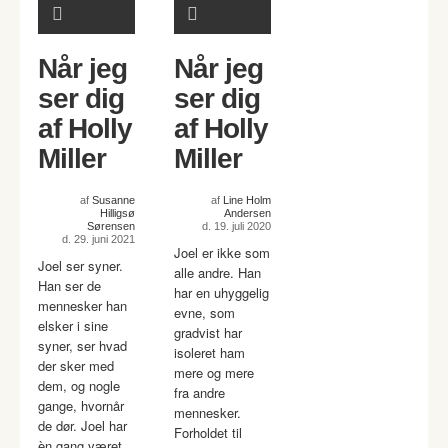
Når jeg
Når jeg
ser dig
ser dig
af Holly
af Holly
Miller
Miller
af
Susanne
af
Line Holm
Hilligsø
Andersen
Sørensen
d. 19. juli 2020
d. 29. juni 2021
Joel er ikke som
Joel ser syner.
alle andre. Han
Han ser de
har en uhyggelig
mennesker han
evne, som
elsker i sine
gradvist har
syner, ser hvad
isoleret ham
der sker med
mere og mere
dem, og nogle
fra andre
gange, hvornår
mennesker.
de dør. Joel har
Forholdet til
èn gang været