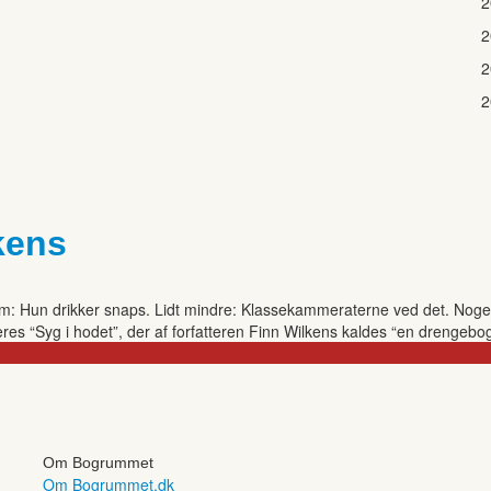
2
2
2
2
kens
lem: Hun drikker snaps. Lidt mindre: Klassekammeraterne ved det. Nog
eres “Syg i hodet”, der af forfatteren Finn Wilkens kaldes “en drengebo
Om Bogrummet
Om Bogrummet.dk