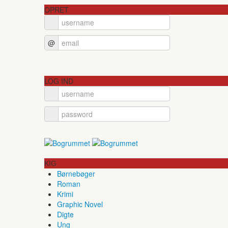
OPRET
@
LOG IND
KIG
Børnebøger
Roman
Krimi
Graphic Novel
Digte
Ung