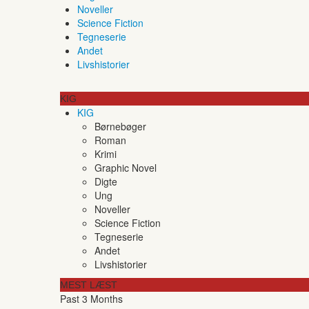
Noveller
Science Fiction
Tegneserie
Andet
Livshistorier
KIG
KIG
Børnebøger
Roman
Krimi
Graphic Novel
Digte
Ung
Noveller
Science Fiction
Tegneserie
Andet
Livshistorier
MEST LÆST
Past 3 Months