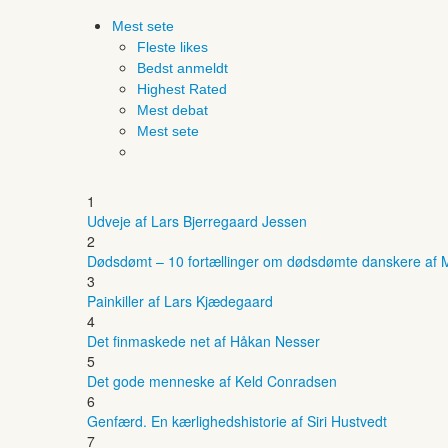
Mest sete
Fleste likes
Bedst anmeldt
Highest Rated
Mest debat
Mest sete
1
Udveje af Lars Bjerregaard Jessen
2
Dødsdømt – 10 fortællinger om dødsdømte danskere af M
3
Painkiller af Lars Kjædegaard
4
Det finmaskede net af Håkan Nesser
5
Det gode menneske af Keld Conradsen
6
Genfærd. En kærlighedshistorie af Siri Hustvedt
7