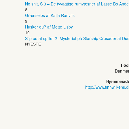
No shit, S 3 – De tyvagtige rumvæsner af Lasse Bo And
8
Grænseløs af Katja Ranvits
9
Husker du? af Mette Lisby
10
Slip ud af spillet 2- Mysteriet på Starship Crusader af Dus
NYESTE
Fød
Danma
Hjemmesid
http://www.finnwilkens.d