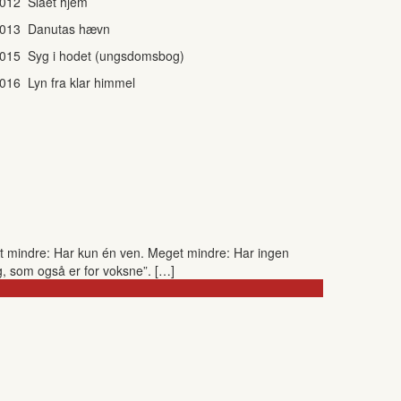
012 Slået hjem
013 Danutas hævn
015 Syg i hodet (ungsdomsbog)
016 Lyn fra klar himmel
et mindre: Har kun én ven. Meget mindre: Har ingen
g, som også er for voksne”. […]