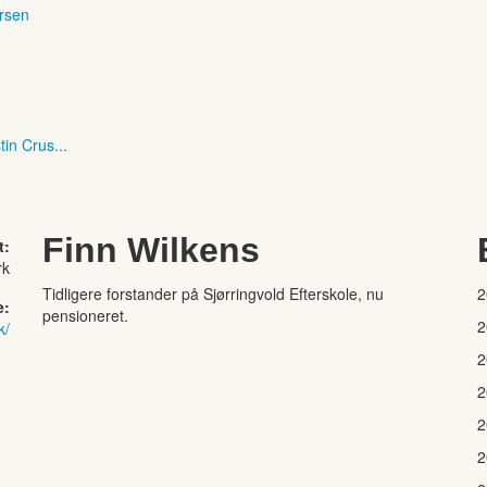
ersen
tin Crus...
Finn Wilkens
t:
rk
Tidligere forstander på Sjørringvold Efterskole, nu
2
e:
pensioneret.
2
k/
2
2
2
2