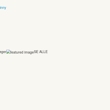
inny
bøger
SE ALLE