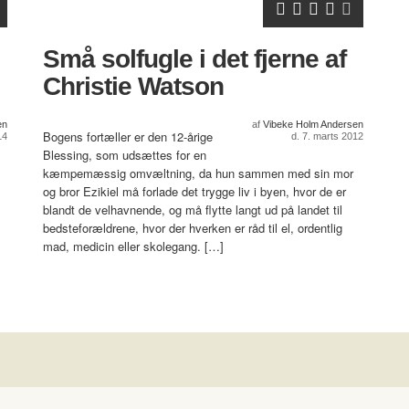
Små solfugle i det fjerne af
Christie Watson
en
af
Vibeke Holm Andersen
Bogens fortæller er den 12-årige
14
d. 7. marts 2012
Blessing, som udsættes for en
kæmpemæssig omvæltning, da hun sammen med sin mor
og bror Ezikiel må forlade det trygge liv i byen, hvor de er
blandt de velhavnende, og må flytte langt ud på landet til
bedsteforældrene, hvor der hverken er råd til el, ordentlig
mad, medicin eller skolegang. […]