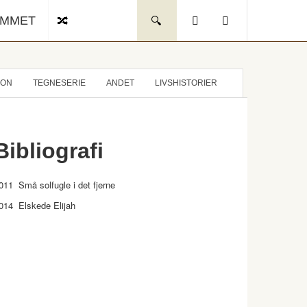
UMMET
ION
TEGNESERIE
ANDET
LIVSHISTORIER
Bibliografi
011 Små solfugle i det fjerne
014 Elskede Elijah