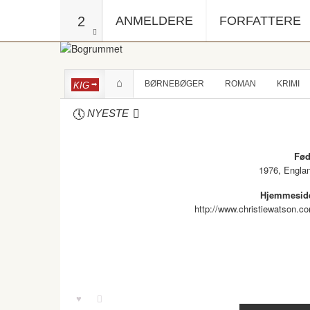
2
ANMELDERE
FORFATTERE
BØRNEBØGER
ROMAN
KRIMI
KIG
NYESTE
Fød
1976, Engla
Hjemmesid
http://www.christiewatson.c