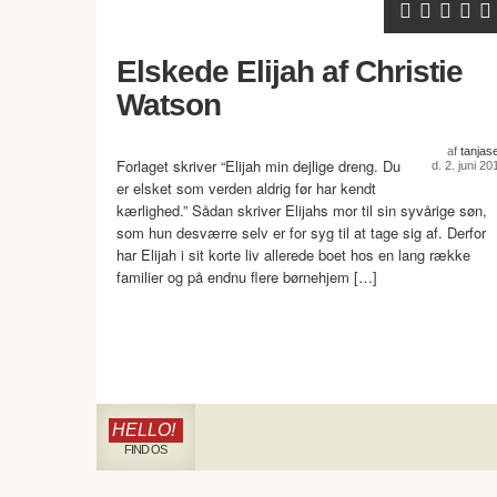
Elskede Elijah af Christie
Watson
af
tanjas
Forlaget skriver “Elijah min dejlige dreng. Du
d. 2. juni 20
er elsket som verden aldrig før har kendt
kærlighed.” Sådan skriver Elijahs mor til sin syvårige søn,
som hun desværre selv er for syg til at tage sig af. Derfor
har Elijah i sit korte liv allerede boet hos en lang række
familier og på endnu flere børnehjem […]
HELLO!
FIND OS