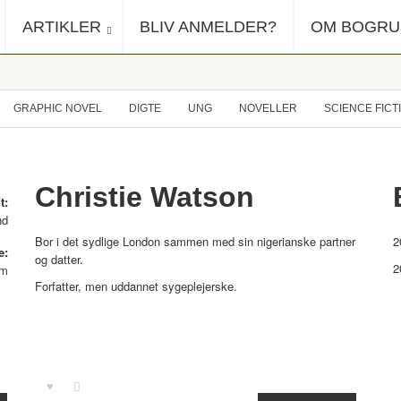
ARTIKLER
BLIV ANMELDER?
OM BOGR
GRAPHIC NOVEL
DIGTE
UNG
NOVELLER
SCIENCE FICT
Christie Watson
t:
nd
Bor i det sydlige London sammen med sin nigerianske partner
2
e:
og datter.
2
om
Forfatter, men uddannet sygeplejerske.