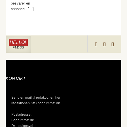
besvarer en
annonce i […]
HELLO!
FIND OS
KONTAKT
Send en mail til redaktionen her
redaktionen / at / bogrummet.dk
Postadresse:
Bogrummet.dk
Dr. Louisesvej 1