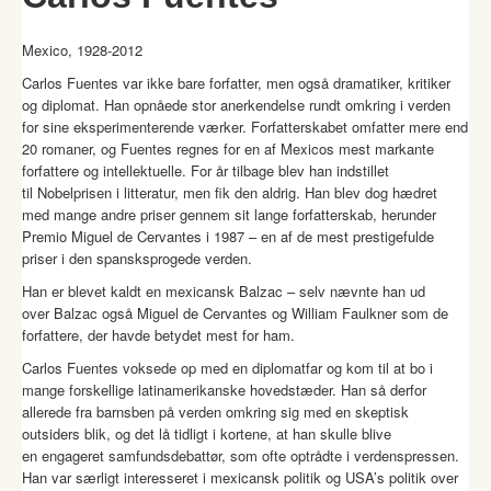
Mexico, 1928-2012
Carlos Fu
e
ntes var
ikke bare forfatter, men
også
d
ramatiker, kritiker
og diplomat.
Han opnåede stor anerkendelse rundt omkring i verden
for sine
eksperimenterende værker.
F
orfatterskab
et
omfatter mere end
20 romaner, og
Fuentes regnes for e
n af Mexicos mest markante
forfattere og intellektuelle. F
or år
tilbage
blev
han
indstillet
til
Nobelprisen i litteratur, men
fik den aldrig.
Han blev
dog
hædret
med
mange andre priser gennem
sit lange forfatterskab, herunder
Pre
mio
Miguel
de
Cervantes
i 1987 –
en af
de
mest prestigefulde
prise
r i den spansksprogede verden.
Han er blevet kaldt en mexicansk
Balzac
– selv nævnte han ud
over
Balzac
også Miguel de Cervantes og William Faulkner som de
forfattere, der havde betydet mest for ham.
Carlos Fuentes voksede
op med en diplomatfar og kom til at bo i
mange forskellige latinamerikanske hovedstæder. Han så derfor
allerede fra barnsben på verden omkring sig med en skeptisk
outsiders blik, og det lå tidligt i kortene, at han skulle blive
en
engageret samfundsdebattør
, som ofte optrådt
e
i verdenspressen.
Han var særligt interesseret i mexicansk politik og USA’s politik
over