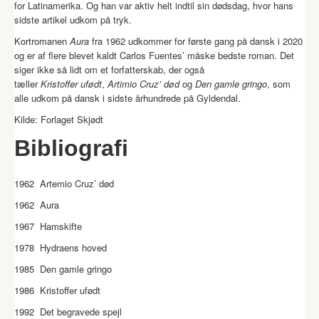
for
Latinamerika.
Og h
an
var
aktiv
helt
indtil sin dødsdag
,
hvor hans
sidste artikel udkom på tryk.
Kortromanen
Aura
fra 1962
udkommer for første
gang på dansk i 2020
og
er af flere blevet kaldt Carlos Fuentes’ måske bedste roman. Det
siger ikke så lidt om et forfatterskab, der også
tæller
Kristoffer
ufødt
,
Artimio
Cruz
’ død
og
Den gamle
gringo
,
som
alle udkom
på dansk i
sidste århundrede på
Gyldendal.
Kilde: Forlaget Skjødt
Bibliografi
1962 Artemio Cruz’ død
1962 Aura
1967 Hamskifte
1978 Hydraens hoved
1985 Den gamle gringo
1986 Kristoffer ufødt
1992 Det begravede spejl