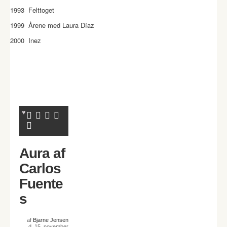
1993 Felttoget
1999 Årene med Laura Díaz
2000 Inez
Aura af
Carlos
Fuente
s
af
Bjarne Jensen
d. 15. november