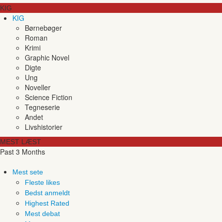
KIG
KIG
Børnebøger
Roman
Krimi
Graphic Novel
Digte
Ung
Noveller
Science Fiction
Tegneserie
Andet
Livshistorier
MEST LÆST
Past 3 Months
Mest sete
Fleste likes
Bedst anmeldt
Highest Rated
Mest debat