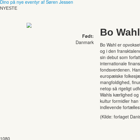
Dino på nye eventyr af Søren Jessen
NYESTE
Bo Wahl
Født:
Danmark
Bo Wahl er opvokse
og i den fransktalen
sin debut som forfat
internationale finan
fondsverdenen. Hans
europæiske folkesj
mangfoldighed, finu
netop så rigeligt udf
Wahls kærlighed og t
kultur formidler han 
indlevende fortælles
(Kilde: forlaget Dani
1080