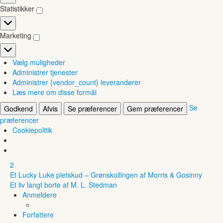
Statistikker
Statistikker
Marketing
Marketing
Vælg muligheder
Administrer tjenester
Administrer {vendor_count} leverandører
Læs mere om disse formål
Se
Godkend
Afvis
Se præferencer
Gem præferencer
præferencer
Cookiepolitik
2
Et Lucky Luke pletskud – Grønskollingen af Morris & Gosinny
Et liv langt borte af M. L. Stedman
Anmeldere
Forfattere