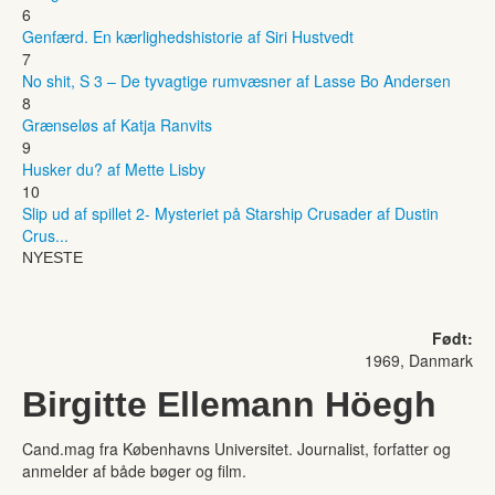
6
Genfærd. En kærlighedshistorie af Siri Hustvedt
7
No shit, S 3 – De tyvagtige rumvæsner af Lasse Bo Andersen
8
Grænseløs af Katja Ranvits
9
Husker du? af Mette Lisby
10
Slip ud af spillet 2- Mysteriet på Starship Crusader af Dustin
Crus...
NYESTE
Født:
1969, Danmark
Birgitte Ellemann Höegh
Cand.mag fra Københavns Universitet. Journalist, forfatter og
anmelder af både bøger og film.