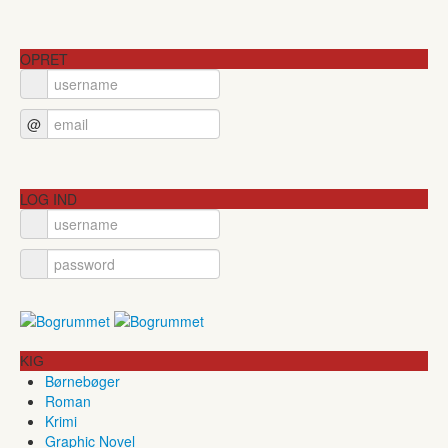
OPRET
@
LOG IND
KIG
Børnebøger
Roman
Krimi
Graphic Novel