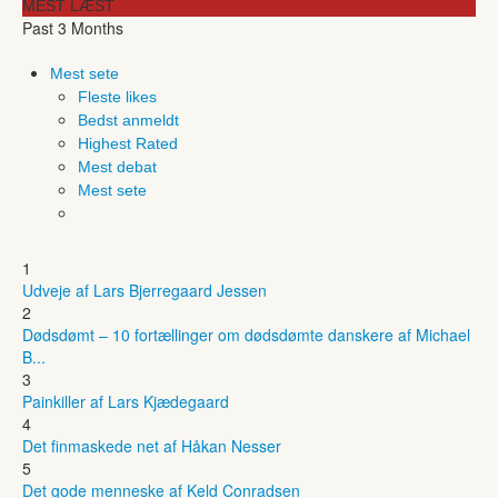
MEST LÆST
Past 3 Months
Mest sete
Fleste likes
Bedst anmeldt
Highest Rated
Mest debat
Mest sete
1
Udveje af Lars Bjerregaard Jessen
2
Dødsdømt – 10 fortællinger om dødsdømte danskere af Michael
B...
3
Painkiller af Lars Kjædegaard
4
Det finmaskede net af Håkan Nesser
5
Det gode menneske af Keld Conradsen