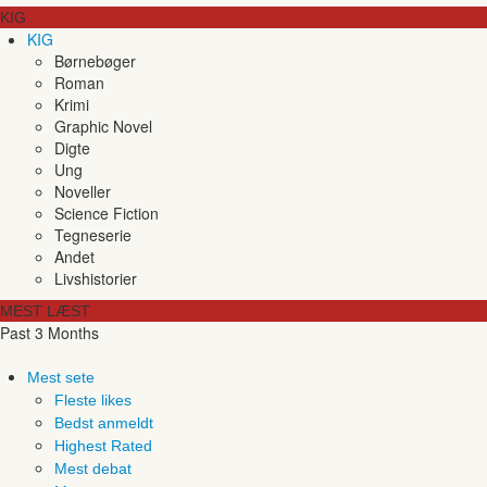
KIG
KIG
Børnebøger
Roman
Krimi
Graphic Novel
Digte
Ung
Noveller
Science Fiction
Tegneserie
Andet
Livshistorier
MEST LÆST
Past 3 Months
Mest sete
Fleste likes
Bedst anmeldt
Highest Rated
Mest debat