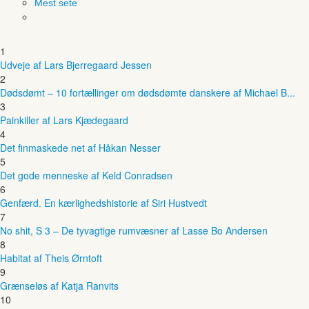
Mest sete
1
Udveje af Lars Bjerregaard Jessen
2
Dødsdømt – 10 fortællinger om dødsdømte danskere af Michael B...
3
Painkiller af Lars Kjædegaard
4
Det finmaskede net af Håkan Nesser
5
Det gode menneske af Keld Conradsen
6
Genfærd. En kærlighedshistorie af Siri Hustvedt
7
No shit, S 3 – De tyvagtige rumvæsner af Lasse Bo Andersen
8
Habitat af Theis Ørntoft
9
Grænseløs af Katja Ranvits
10