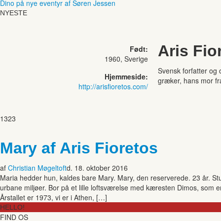
Dino på nye eventyr af Søren Jessen
NYESTE
Aris Fio
Født:
1960, Sverige
Svensk forfatter og 
Hjemmeside:
græker, hans mor fra
http://arisfioretos.com/
1323
Mary af Aris Fioretos
af
Christian Møgeltoft
d. 18. oktober 2016
Maria hedder hun, kaldes bare Mary. Mary, den reserverede. 23 år. Studer
urbane miljøer. Bor på et lille loftsværelse med kæresten Dimos, som e
Årstallet er 1973, vi er i Athen, […]
HELLO!
FIND OS