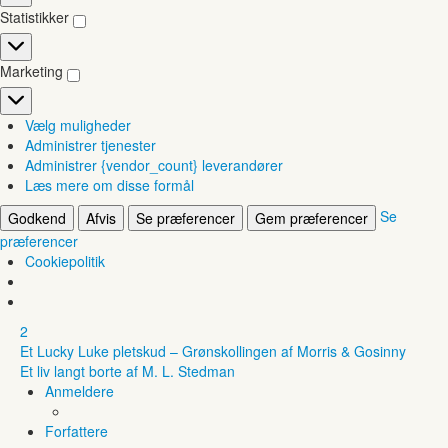
Statistikker
Statistikker
Marketing
Marketing
Vælg muligheder
Administrer tjenester
Administrer {vendor_count} leverandører
Læs mere om disse formål
Se
Godkend
Afvis
Se præferencer
Gem præferencer
præferencer
Cookiepolitik
2
Et Lucky Luke pletskud – Grønskollingen af Morris & Gosinny
Et liv langt borte af M. L. Stedman
Anmeldere
Forfattere