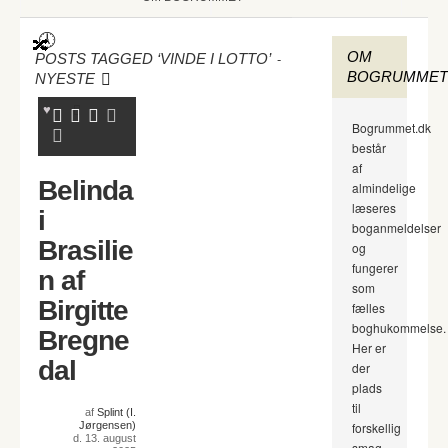
OM
-
POSTS TAGGED ‘VINDE I LOTTO’
BOGRUMMET
NYESTE
Bogrummet.dk
består
af
Belinda
almindelige
læseres
i
boganmeldelser
Brasilie
og
fungerer
n af
som
Birgitte
fælles
boghukommelse.
Bregne
Her er
dal
der
plads
til
af
Splint (I.
Jørgensen)
forskellig
d. 13. august
smag