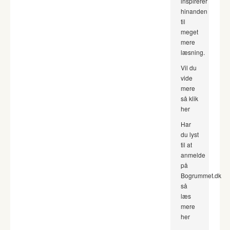
inspirerer
hinanden
til
meget
mere
læsning.
Vil du
vide
mere
så klik
her
Har
du lyst
til at
anmelde
på
Bogrummet.dk
så
læs
mere
her