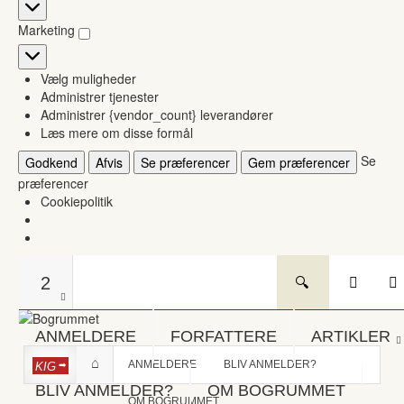
Statistikker
Marketing
Marketing
Vælg muligheder
Administrer tjenester
Administrer {vendor_count} leverandører
Læs mere om disse formål
Se
Godkend
Afvis
Se præferencer
Gem præferencer
præferencer
Cookiepolitik
2
ANMELDERE
FORFATTERE
ARTIKLER
ANMELDERE
BLIV ANMELDER?
KIG
BLIV ANMELDER?
OM BOGRUMMET
OM BOGRUMMET