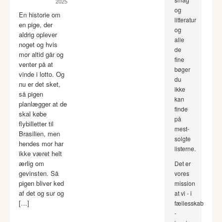
2025
og
En historie om
litteratur
en pige, der
og
aldrig oplever
alle
noget og hvis
de
mor altid går og
fine
venter på at
bøger
vinde i lotto. Og
du
nu er det sket,
ikke
så pigen
kan
planlægger at de
finde
skal købe
på
flybilletter til
mest-
Brasilien, men
solgte
hendes mor har
listerne.
ikke været helt
ærlig om
Det er
gevinsten. Så
vores
pigen bliver ked
mission
af det og sur og
at vi - i
[…]
fællesskab
-