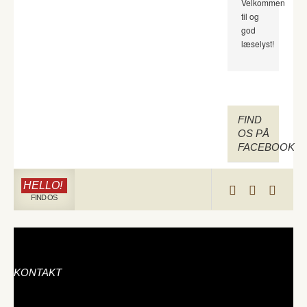
Velkommen
til og
god
læselyst!
FIND
OS PÅ
FACEBOOK
HELLO!
FIND OS
KONTAKT