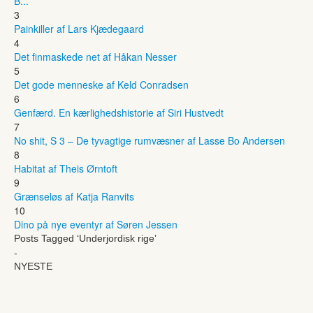
B...
3
Painkiller af Lars Kjædegaard
4
Det finmaskede net af Håkan Nesser
5
Det gode menneske af Keld Conradsen
6
Genfærd. En kærlighedshistorie af Siri Hustvedt
7
No shit, S 3 – De tyvagtige rumvæsner af Lasse Bo Andersen
8
Habitat af Theis Ørntoft
9
Grænseløs af Katja Ranvits
10
Dino på nye eventyr af Søren Jessen
Posts Tagged ‘Underjordisk rige’
-
NYESTE