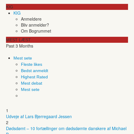
KIG
KIG
Anmeldere
Bliv anmelder?
Om Bogrummet
MEST LÆST
Past 3 Months
Mest sete
Fleste likes
Bedst anmeldt
Highest Rated
Mest debat
Mest sete
1
Udveje af Lars Bjerregaard Jessen
2
Dødsdømt – 10 fortællinger om dødsdømte danskere af Michael