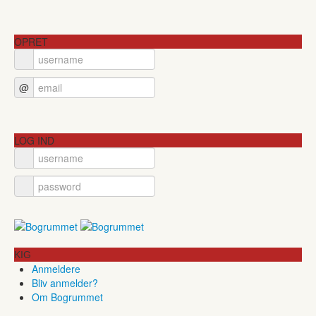
OPRET
@
LOG IND
KIG
Anmeldere
Bliv anmelder?
Om Bogrummet