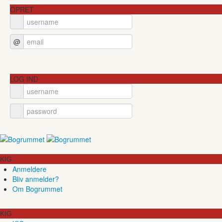
OPRET
@
LOG IND
KIG
Anmeldere
Bliv anmelder?
Om Bogrummet
KIG