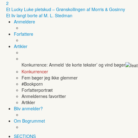
2
Et Lucky Luke pletskud – Grønskollingen af Morris & Gosinny
Et liv langt borte af M. L. Stedman
Anmeldere
Forfattere
Artikler
Konkurrence: Anmeld ‘de korte tekster’ og vind bøger
Konkurrencer
Fem bøger jeg ikke glemmer
#Bookporn
Forfatterportræt
Anmeldernes favoritter
Artikler
Bliv anmelder?
Om Bogrummet
SECTIONS