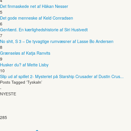
4
Det finmaskede net af Håkan Nesser
5
Det gode menneske af Keld Conradsen
6
Genfærd. En kærlighedshistorie af Siri Hustvedt
7
No shit, S 3 – De tyvagtige rumvæsner af Lasse Bo Andersen
8
Grænseløs af Katja Ranvits
9
Husker du? af Mette Lisby
10
Slip ud af spillet 2- Mysteriet på Starship Crusader af Dustin Crus...
Posts Tagged ‘Tyskaln’
-
NYESTE
285