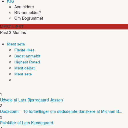
KIG
Anmeldere
Bliv anmelder?
Om Bogrummet
MEST LÆST
Past 3 Months
Mest sete
Fleste likes
Bedst anmeldt
Highest Rated
Mest debat
Mest sete
1
Udveje af Lars Bjerregaard Jessen
2
Dødsdømt – 10 fortællinger om dødsdømte danskere af Michael B...
3
Painkiller af Lars Kjædegaard