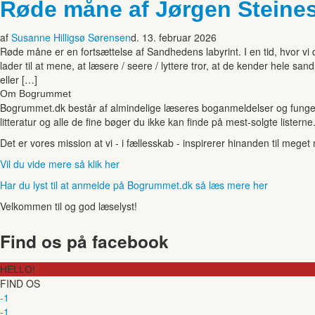
Røde måne af Jørgen Steine
af
Susanne Hilligsø Sørensen
d. 13. februar 2026
Røde måne er en fortsættelse af Sandhedens labyrint. I en tid, hvor v
lader til at mene, at læsere / seere / lyttere tror, at de kender hele 
eller […]
Om Bogrummet
Bogrummet.dk består af almindelige læseres boganmeldelser og funger
litteratur og alle de fine bøger du ikke kan finde på mest-solgte listerne
Det er vores mission at vi - i fællesskab - inspirerer hinanden til mege
Vil du vide mere så klik her
Har du lyst til at anmelde på Bogrummet.dk så læs mere her
Velkommen til og god læselyst!
Find os på facebook
HELLO!
FIND OS
-1
-1