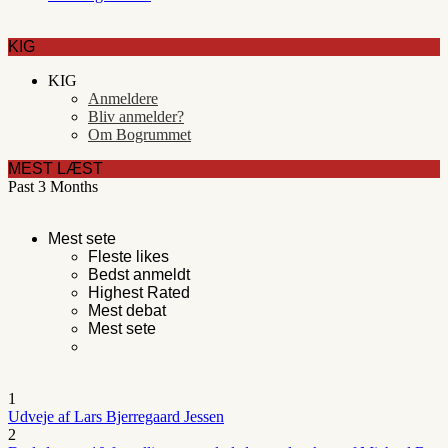
KIG
KIG
Anmeldere
Bliv anmelder?
Om Bogrummet
MEST LÆST
Past 3 Months
Mest sete
Fleste likes
Bedst anmeldt
Highest Rated
Mest debat
Mest sete
1
Udveje af Lars Bjerregaard Jessen
2