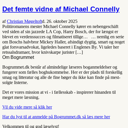
Det femte vidne af Michael Connelly
af
Christian Møgeltoft
d. 26. oktober 2025
Politiromanens mester Michael Connelly kører en nebengeschäft
ved siden af sin jazzede LA Cop, Harry Bosch, der for længst er
blevet en verdenssucces og filmatiseret tillige… … nemlig en serie
om Boschs halvbror Mickey Haller, afsindigt dygtig, smart og noget
glat forsvarsadvokat, ligeledes baseret i Englenes By. Vi taler her
retssalsdramaer, hvor knivskarpe jurister […]
Om Bogrummet
Bogrummet.dk består af almindelige læseres boganmeldelser og
fungerer som fælles boghukommelse. Her er der plads til forskellig
smag og litteratur og alle de fine bøger du ikke kan finde på mest-
solgte listerne.
Det er vores mission at vi - i fællesskab - inspirerer hinanden til
meget mere læsning.
Vil du vide mere så klik her
Har du lyst til at anmelde på Bogrummet.dk så læs mere her
Velkommen til og god læselyst!