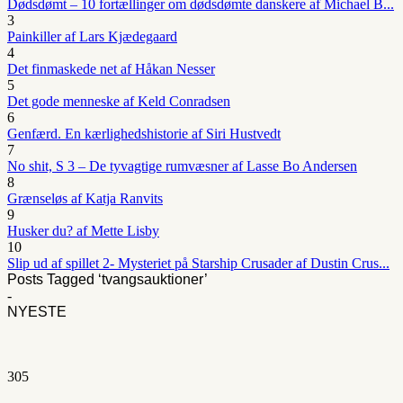
Dødsdømt – 10 fortællinger om dødsdømte danskere af Michael B...
3
Painkiller af Lars Kjædegaard
4
Det finmaskede net af Håkan Nesser
5
Det gode menneske af Keld Conradsen
6
Genfærd. En kærlighedshistorie af Siri Hustvedt
7
No shit, S 3 – De tyvagtige rumvæsner af Lasse Bo Andersen
8
Grænseløs af Katja Ranvits
9
Husker du? af Mette Lisby
10
Slip ud af spillet 2- Mysteriet på Starship Crusader af Dustin Crus...
Posts Tagged ‘tvangsauktioner’
-
NYESTE
305