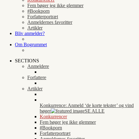
Fem bøger jeg ikke glemmer
#Bookporn
Forfatterportræt
Anmeldernes favoritter
Artikler
Bliv anmelder?
Om Bogrummet
SECTIONS
Anmeldere
Forfattere
Artikler
Konkurrence: Anmeld ‘de korte tekster’ og vind
bøger
SE ALLE
Konkurrencer
Fem bøger jeg ikke glemmer
#Bookporn
Forfatterportræt
Anmeldernes favoritter