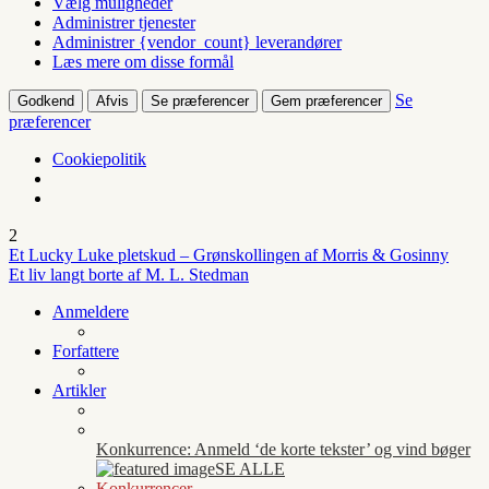
Vælg muligheder
Administrer tjenester
Administrer {vendor_count} leverandører
Læs mere om disse formål
Se
Godkend
Afvis
Se præferencer
Gem præferencer
præferencer
Cookiepolitik
2
Et Lucky Luke pletskud – Grønskollingen af Morris & Gosinny
Et liv langt borte af M. L. Stedman
Anmeldere
Forfattere
Artikler
Konkurrence: Anmeld ‘de korte tekster’ og vind bøger
SE ALLE
Konkurrencer