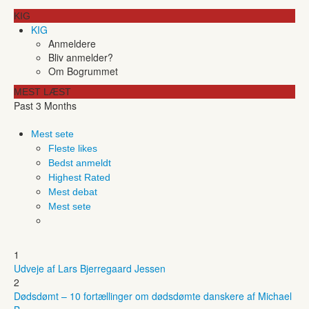
KIG
KIG
Anmeldere
Bliv anmelder?
Om Bogrummet
MEST LÆST
Past 3 Months
Mest sete
Fleste likes
Bedst anmeldt
Highest Rated
Mest debat
Mest sete
1
Udveje af Lars Bjerregaard Jessen
2
Dødsdømt – 10 fortællinger om dødsdømte danskere af Michael