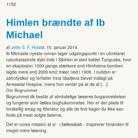
1152
Himlen brændte af Ib
Michael
af
Jette S. F. Holst
d. 10. januar 2014
Ib Michaels nyeste roman tager udgangspunkt i en uforklaret
naturkatastrofe dybt inde i Sibirien et sted kaldet Tunguska, hvor
en eksplosion 1000 gange stærkere end Hirohsima-bomben
lagde mere end 2000 km2 træer ned i 1908. I nutiden er
astrofysiker og forfatter Irina Vasiljeva blevet indlagt på
Arresødal Hospice, mens hun venter på at dø af […]
Om Bogrummet
Bogrummet.dk består af almindelige læseres boganmeldelser
og fungerer som fælles boghukommelse. Her er der plads til
forskellig smag og litteratur og alle de fine bøger du ikke kan
finde på mest-solgte listerne.
Det er vores mission at vi - i fællesskab - inspirerer hinanden til
meget mere læsning.