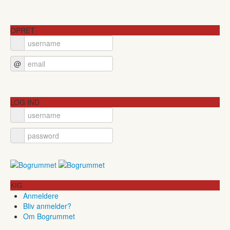
OPRET
@
LOG IND
KIG
Anmeldere
Bliv anmelder?
Om Bogrummet