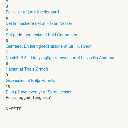
B...
3
Painkiller af Lars Kjædegaard
4
Det finmaskede net af Håkan Nesser
5
Det gode menneske af Keld Conradsen
6
Genfærd. En kærlighedshistorie af Siri Hustvedt
7
No shit, S 3 – De tyvagtige rumvæsner af Lasse Bo Andersen
8
Habitat af Theis Ørntoft
9
Grænseløs af Katja Ranvits
10
Dino på nye eventyr af Søren Jessen
Posts Tagged ‘Tunguska’
-
NYESTE