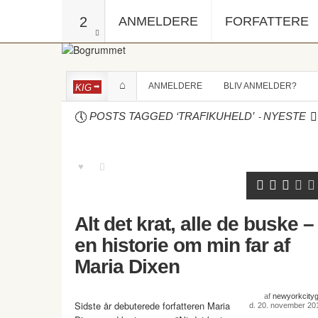
2
ANMELDERE
FORFATTERE
ANMELDERE
BLIV ANMELDER?
KIG
-
POSTS TAGGED ‘TRAFIKUHELD’
NYESTE
Alt det krat, alle de buske –
en historie om min far af
Maria Dixen
af
newyorkcitygi
Sidste år debuterede forfatteren Maria
d. 20. november 20