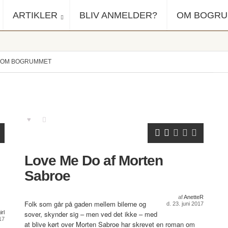
ARTIKLER
BLIV ANMELDER?
OM BOGR
OM BOGRUMMET
Love Me Do af Morten
Sabroe
af
AnetteR
Folk som går på gaden mellem bilerne og
d. 23. juni 2017
rl
sover, skynder sig – men ved det ikke – med
17
at blive kørt over Morten Sabroe har skrevet en roman om