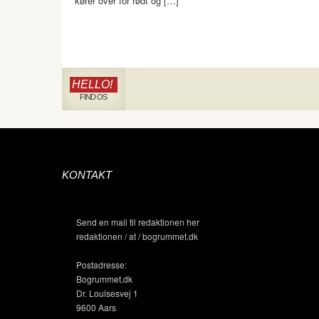
kører over for rødt og […]
HELLO!
FIND OS
KONTAKT
Send en mail til redaktionen her
redaktionen / at / bogrummet.dk
Postadresse:
Bogrummet.dk
Dr. Louisesvej 1
9600 Aars