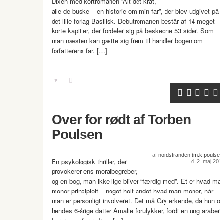
Dixen med kortromanen ”Alt det krat,
alle de buske – en historie om min far”, der blev udgivet på
det lille forlag Basilisk. Debutromanen består af 14 meget
korte kapitler, der fordeler sig på beskedne 53 sider. Som
man næsten kan gætte sig frem til handler bogen om
forfatterens far. […]
Over for rødt af Torben
Poulsen
af
nordstranden (m.k.poulse
En psykologisk thriller, der
d. 2. maj 20
provokerer ens moralbegreber,
og en bog, man ikke lige bliver “færdig med”. Et er hvad m
mener principielt – noget helt andet hvad man mener, når
man er personligt involveret. Det må Gry erkende, da hun 
hendes 6-årige datter Amalie forulykker, fordi en ung araber