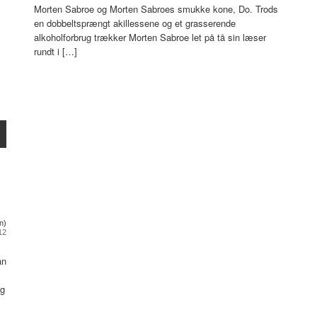
Morten Sabroe og Morten Sabroes smukke kone, Do. Trods
en dobbeltsprængt akillessene og et grasserende
alkoholforbrug trækker Morten Sabroe let på tå sin læser
rundt i […]
n)
12
an
og