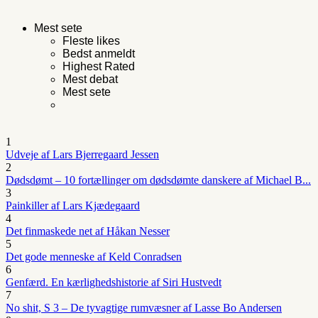
Mest sete
Fleste likes
Bedst anmeldt
Highest Rated
Mest debat
Mest sete
1
Udveje af Lars Bjerregaard Jessen
2
Dødsdømt – 10 fortællinger om dødsdømte danskere af Michael B...
3
Painkiller af Lars Kjædegaard
4
Det finmaskede net af Håkan Nesser
5
Det gode menneske af Keld Conradsen
6
Genfærd. En kærlighedshistorie af Siri Hustvedt
7
No shit, S 3 – De tyvagtige rumvæsner af Lasse Bo Andersen