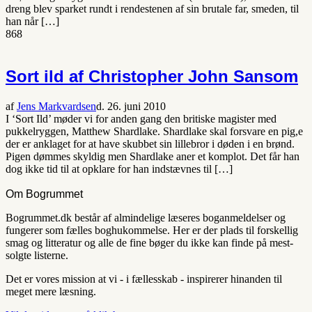
dreng blev sparket rundt i rendestenen af sin brutale far, smeden, til
han når […]
868
Sort ild af Christopher John Sansom
af
Jens Markvardsen
d. 26. juni 2010
I ‘Sort Ild’ møder vi for anden gang den britiske magister med
pukkelryggen, Matthew Shardlake. Shardlake skal forsvare en pig,e
der er anklaget for at have skubbet sin lillebror i døden i en brønd.
Pigen dømmes skyldig men Shardlake aner et komplot. Det får han
dog ikke tid til at opklare for han indstævnes til […]
Om Bogrummet
Bogrummet.dk består af almindelige læseres boganmeldelser og
fungerer som fælles boghukommelse. Her er der plads til forskellig
smag og litteratur og alle de fine bøger du ikke kan finde på mest-
solgte listerne.
Det er vores mission at vi - i fællesskab - inspirerer hinanden til
meget mere læsning.