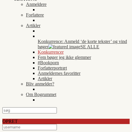
Anmeldere
Forfattere
Artikler
Konkurrence: Anmeld ‘de korte tekster’ og vind
bøger
SE ALLE
Konkurrencer
Fem bøger jeg ikke glemmer
#Bookporn
Forfatterportræt
Anmeldernes favoritter
Artikler
Bliv anmelder?
Om Bogrummet
OPRET