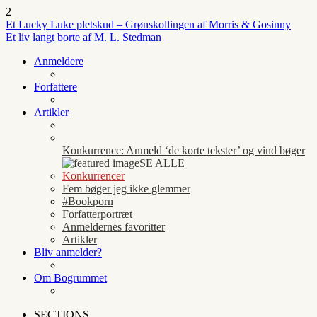
2
Et Lucky Luke pletskud – Grønskollingen af Morris & Gosinny
Et liv langt borte af M. L. Stedman
Anmeldere
Forfattere
Artikler
Konkurrence: Anmeld ‘de korte tekster’ og vind bøger
SE ALLE
Konkurrencer
Fem bøger jeg ikke glemmer
#Bookporn
Forfatterportræt
Anmeldernes favoritter
Artikler
Bliv anmelder?
Om Bogrummet
SECTIONS