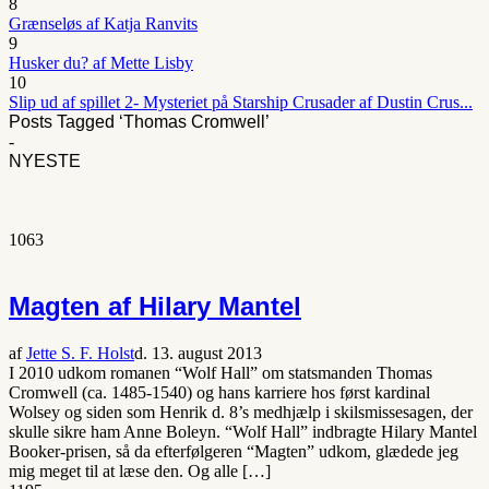
8
Grænseløs af Katja Ranvits
9
Husker du? af Mette Lisby
10
Slip ud af spillet 2- Mysteriet på Starship Crusader af Dustin Crus...
Posts Tagged ‘Thomas Cromwell’
-
NYESTE
1063
Magten af Hilary Mantel
af
Jette S. F. Holst
d. 13. august 2013
I 2010 udkom romanen “Wolf Hall” om statsmanden Thomas
Cromwell (ca. 1485-1540) og hans karriere hos først kardinal
Wolsey og siden som Henrik d. 8’s medhjælp i skilsmissesagen, der
skulle sikre ham Anne Boleyn. “Wolf Hall” indbragte Hilary Mantel
Booker-prisen, så da efterfølgeren “Magten” udkom, glædede jeg
mig meget til at læse den. Og alle […]