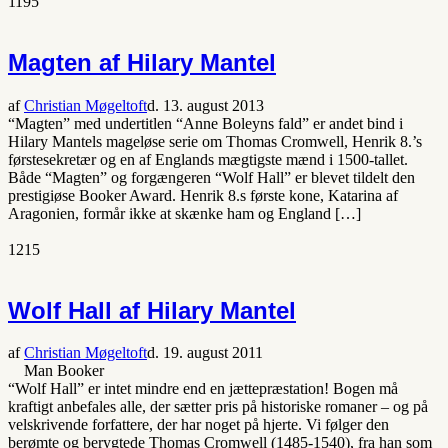
1195
Magten af Hilary Mantel
af
Christian Møgeltoft
d. 13. august 2013
“Magten” med undertitlen “Anne Boleyns fald” er andet bind i
Hilary Mantels mageløse serie om Thomas Cromwell, Henrik 8.’s
førstesekretær og en af Englands mægtigste mænd i 1500-tallet.
Både “Magten” og forgængeren “Wolf Hall” er blevet tildelt den
prestigiøse Booker Award. Henrik 8.s første kone, Katarina af
Aragonien, formår ikke at skænke ham og England […]
1215
Wolf Hall af Hilary Mantel
af
Christian Møgeltoft
d. 19. august 2011
Man Booker
“Wolf Hall” er intet mindre end en jættepræstation! Bogen må
kraftigt anbefales alle, der sætter pris på historiske romaner – og på
velskrivende forfattere, der har noget på hjerte. Vi følger den
berømte og berygtede Thomas Cromwell (1485-1540), fra han som