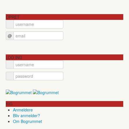
OPRET
@
LOG IND
KIG
Anmeldere
Bliv anmelder?
Om Bogrummet