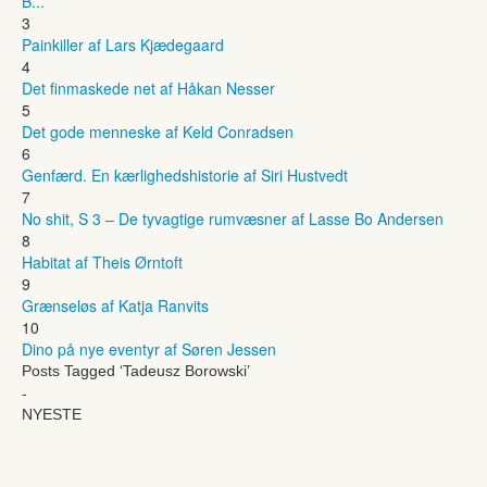
B...
3
Painkiller af Lars Kjædegaard
4
Det finmaskede net af Håkan Nesser
5
Det gode menneske af Keld Conradsen
6
Genfærd. En kærlighedshistorie af Siri Hustvedt
7
No shit, S 3 – De tyvagtige rumvæsner af Lasse Bo Andersen
8
Habitat af Theis Ørntoft
9
Grænseløs af Katja Ranvits
10
Dino på nye eventyr af Søren Jessen
Posts Tagged ‘Tadeusz Borowski’
-
NYESTE