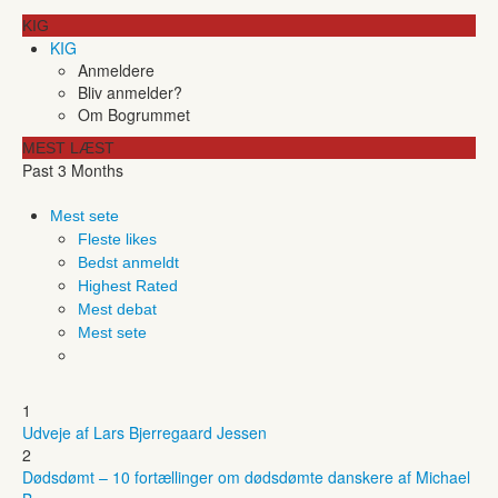
KIG
KIG
Anmeldere
Bliv anmelder?
Om Bogrummet
MEST LÆST
Past 3 Months
Mest sete
Fleste likes
Bedst anmeldt
Highest Rated
Mest debat
Mest sete
1
Udveje af Lars Bjerregaard Jessen
2
Dødsdømt – 10 fortællinger om dødsdømte danskere af Michael