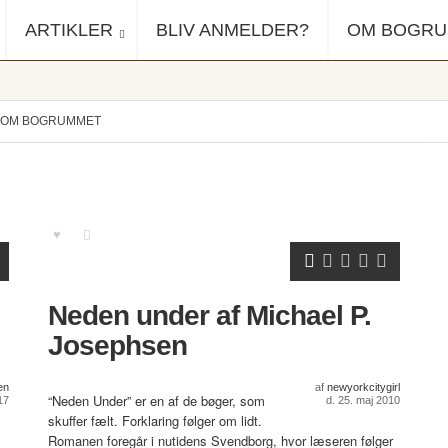
ARTIKLER
BLIV ANMELDER?
OM BOGR
OM BOGRUMMET
Neden under af Michael P.
Josephsen
en
af
newyorkcitygirl
“Neden Under” er en af de bøger, som
17
d. 25. maj 2010
skuffer fælt. Forklaring følger om lidt.
Romanen foregår i nutidens Svendborg, hvor læseren følger