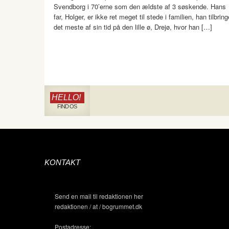
Svendborg i 70’erne som den ældste af 3 søskende. Hans
far, Holger, er ikke ret meget til stede i familien, han tilbring
det meste af sin tid på den lille ø, Drejø, hvor han […]
HELLO!
FIND OS
KONTAKT
Send en mail til redaktionen her
redaktionen / at / bogrummet.dk
Postadresse: