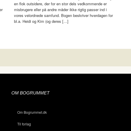
en flok outsidere, der for en stor dels vedkommende er
er
misbrugere eller på andre måder ikke rigtig passer ind i
vores velordnede samfund. Bogen beskriver hverdagen for
bl.a. Heidi og Kim (og deres […]
OM BOGRUMMET
Om Bogrummet.dk
Til forlag