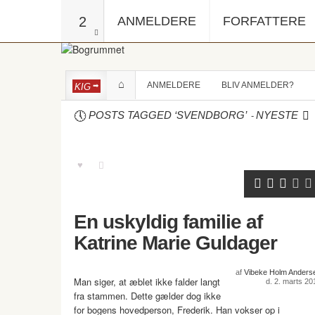
2
ANMELDERE
FORFATTERE
ANMELDERE
BLIV ANMELDER?
KIG
-
POSTS TAGGED ‘SVENDBORG’
NYESTE
En uskyldig familie af
Katrine Marie Guldager
af
Vibeke Holm Anders
Man siger, at æblet ikke falder langt
d. 2. marts 20
fra stammen. Dette gælder dog ikke
for bogens hovedperson, Frederik. Han vokser op i