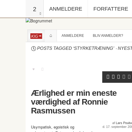
2
ANMELDERE
FORFATTERE
ANMELDERE
BLIV ANMELDER?
KIG
-
POSTS TAGGED ‘STYRKETRÆNING’
NYES
Ærlighed er min eneste
værdighed af Ronnie
Rasmussen
af
Lars Pouls
Usympatisk, egoistisk og
d. 17. september 20