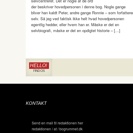
selvcentreret. Det er nogle af de ord
der beskriver hovedpersonen i denne bog. Nogle gange
bliver han kaldt Peter, andre gange Ronnie – som forfattere
selv. Så jeg ved faktisk ikke helt hvad hovedpersonen
egentlig hedder, eller hvem han er. Måske er det en
selvbiografi, måske er det en opdigtet historie – […]
HELLO!
FIND OS
KONTAKT
Send en mail til redaktionen her
redaktionen / at / bogrummet.dk