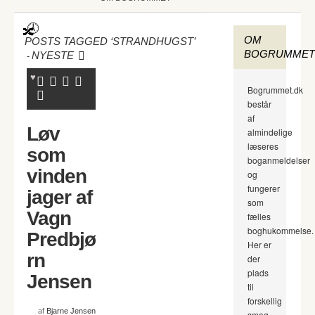
OM
POSTS TAGGED ‘STRANDHUGST’
BOGRUMMET
-
NYESTE
Bogrummet.dk
består
af
Løv
almindelige
læseres
som
boganmeldelser
vinden
og
fungerer
jager af
som
Vagn
fælles
boghukommelse.
Predbjø
Her er
rn
der
plads
Jensen
til
forskellig
af
Bjarne Jensen
smag