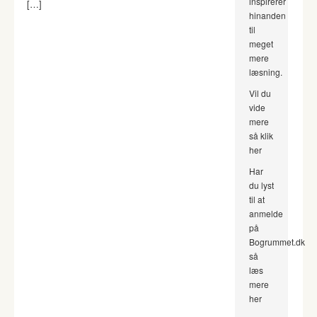
inspirerer
[…]
hinanden
til
meget
mere
læsning.
Vil du
vide
mere
så klik
her
Har
du lyst
til at
anmelde
på
Bogrummet.dk
så
læs
mere
her