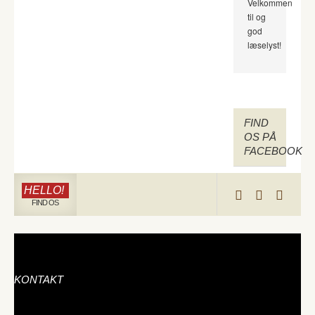
Velkommen
til og
god
læselyst!
FIND
OS PÅ
FACEBOOK
HELLO!
FIND OS
KONTAKT