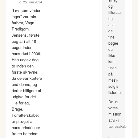
d. 25. juni 2014
og
“Løv som vinden
litteratur
jager” var min
og
farbror, Vagn
alle
Predbjørn
de
Jensens, første
fine
bog af i alt 18
bøger
bøger inden
du
hans død i 2006.
ikke
Han udgav dog
kan
to inden den
finde
første skrevne,
på
da de var kortere
mest-
end denne, og
solgte
derfor billigere at
listerne.
udgive for det
Det er
lille forlag,
vores
Brage.
mission
Forfatterskabet
at vi - i
er præget af
fællesskab
hans erindringer
-
fra en barndom