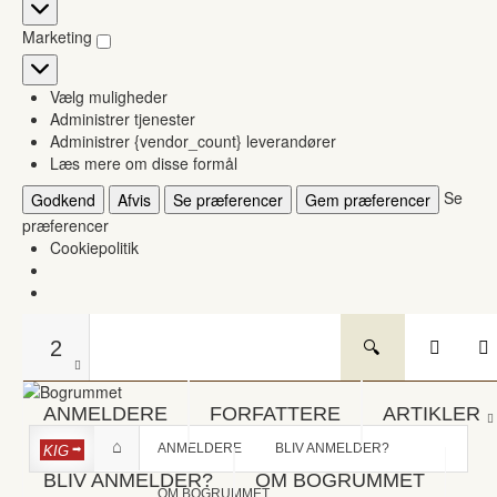
Statistikker
Marketing
Marketing
Vælg muligheder
Administrer tjenester
Administrer {vendor_count} leverandører
Læs mere om disse formål
Se
Godkend
Afvis
Se præferencer
Gem præferencer
præferencer
Cookiepolitik
2
ANMELDERE
FORFATTERE
ARTIKLER
ANMELDERE
BLIV ANMELDER?
KIG
BLIV ANMELDER?
OM BOGRUMMET
OM BOGRUMMET