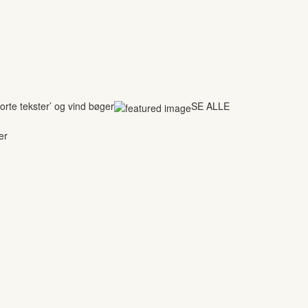
rte tekster’ og vind bøger
SE ALLE
er