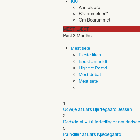
KIG
Anmeldere
Bliv anmelder?
Om Bogrummet
MEST LÆST
Past 3 Months
Mest sete
Fleste likes
Bedst anmeldt
Highest Rated
Mest debat
Mest sete
1
Udveje af Lars Bjerregaard Jessen
2
Dødsdømt – 10 fortællinger om dødsdø
3
Painkiller af Lars Kjædegaard