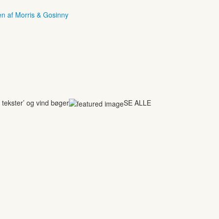
en af Morris & Gosinny
tekster’ og vind bøger
SE ALLE