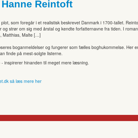
f Hanne Reintoft
 plot, som foregår i et realistisk beskrevet Danmark i 1700-tallet. Reinto
iser og strør om sig med årstal og kendte forfatternavne fra tiden. I ro
, Matthias, Malte […]
seres boganmeldelser og fungerer som fælles boghukommelse. Her er de
kan finde på mest-solgte listerne.
b - inspirerer hinanden til meget mere læsning.
et.dk så læs mere her