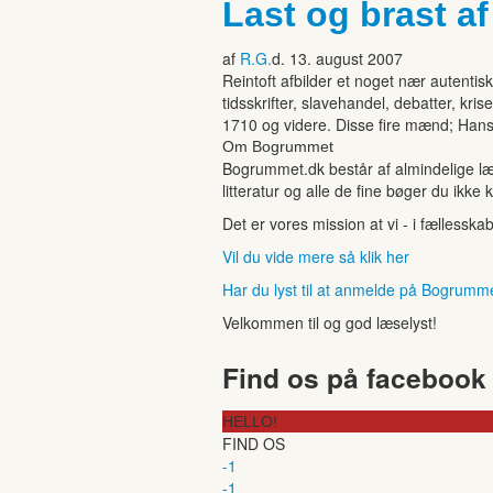
Last og brast a
af
R.G.
d. 13. august 2007
Reintoft afbilder et noget nær autentisk
tidsskrifter, slavehandel, debatter, kr
1710 og videre. Disse fire mænd; Hans
Om Bogrummet
Bogrummet.dk består af almindelige læ
litteratur og alle de fine bøger du ikke 
Det er vores mission at vi - i fællesska
Vil du vide mere så klik her
Har du lyst til at anmelde på Bogrumm
Velkommen til og god læselyst!
Find os på facebook
HELLO!
FIND OS
-1
-1