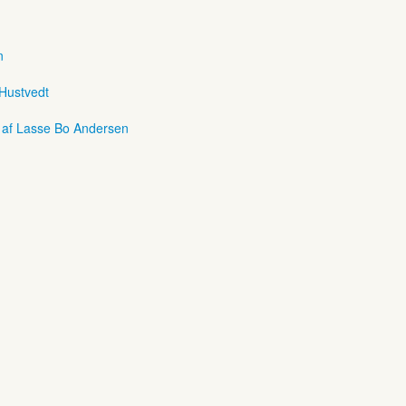
n
 Hustvedt
r af Lasse Bo Andersen