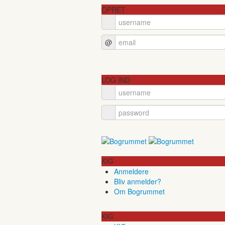
OPRET
@
LOG IND
KIG
Anmeldere
Bliv anmelder?
Om Bogrummet
KIG