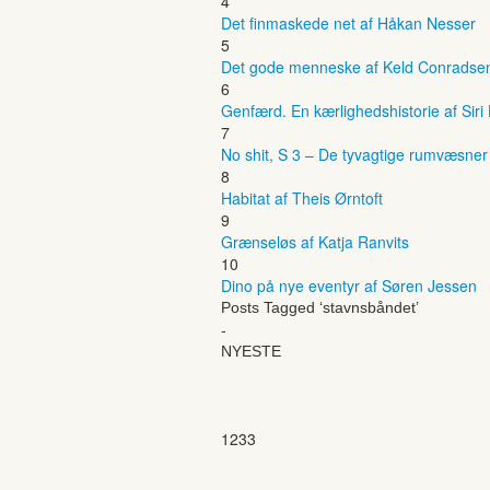
4
Det finmaskede net af Håkan Nesser
5
Det gode menneske af Keld Conradse
6
Genfærd. En kærlighedshistorie af Siri
7
No shit, S 3 – De tyvagtige rumvæsne
8
Habitat af Theis Ørntoft
9
Grænseløs af Katja Ranvits
10
Dino på nye eventyr af Søren Jessen
Posts Tagged ‘stavnsbåndet’
-
NYESTE
1233