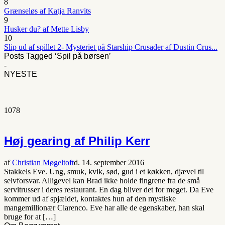
8
Grænseløs af Katja Ranvits
9
Husker du? af Mette Lisby
10
Slip ud af spillet 2- Mysteriet på Starship Crusader af Dustin Crus...
Posts Tagged ‘Spil på børsen’
-
NYESTE
1078
Høj gearing af Philip Kerr
af
Christian Møgeltoft
d. 14. september 2016
Stakkels Eve. Ung, smuk, kvik, sød, gud i et køkken, djævel til
selvforsvar. Alligevel kan Brad ikke holde fingrene fra de små
servitrusser i deres restaurant. En dag bliver det for meget. Da Eve
kommer ud af spjældet, kontaktes hun af den mystiske
mangemillionær Clarenco. Eve har alle de egenskaber, han skal
bruge for at […]