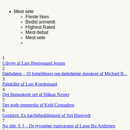
Mest sete
Fleste likes
Bedst anmeldt
Highest Rated
Mest debat
Mest sete
1
Udveje af Lars Bjerregaard Jessen
2
Dødsdømt – 10 fortællinger om dødsdømte danskere af Michael B...
3
Painkiller af Lars Kjædegaard
4
Det finmaskede net af Håkan Nesser
5
Det gode menneske af Keld Conradsen
6
Genfærd. En kærlighedshistorie af Siri Hustvedt
7
No shit, S 3 – De tyvagtige rumvæsner af Lasse Bo Andersen