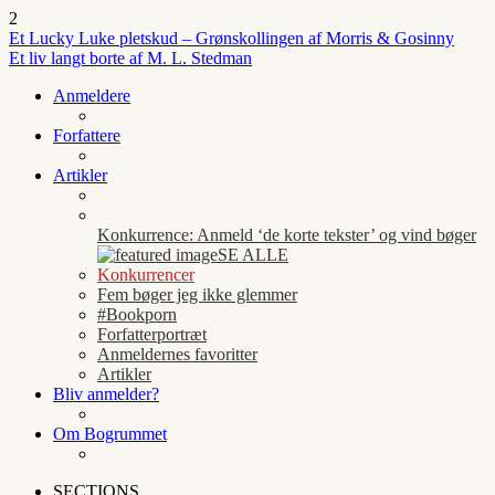
2
Et Lucky Luke pletskud – Grønskollingen af Morris & Gosinny
Et liv langt borte af M. L. Stedman
Anmeldere
Forfattere
Artikler
Konkurrence: Anmeld ‘de korte tekster’ og vind bøger
SE ALLE
Konkurrencer
Fem bøger jeg ikke glemmer
#Bookporn
Forfatterportræt
Anmeldernes favoritter
Artikler
Bliv anmelder?
Om Bogrummet
SECTIONS