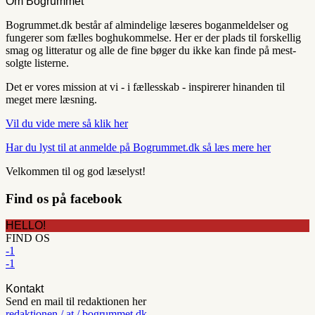
Om Bogrummet
Bogrummet.dk består af almindelige læseres boganmeldelser og
fungerer som fælles boghukommelse. Her er der plads til forskellig
smag og litteratur og alle de fine bøger du ikke kan finde på mest-
solgte listerne.
Det er vores mission at vi - i fællesskab - inspirerer hinanden til
meget mere læsning.
Vil du vide mere så klik her
Har du lyst til at anmelde på Bogrummet.dk så læs mere her
Velkommen til og god læselyst!
Find os på facebook
HELLO!
FIND OS
-1
-1
Kontakt
Send en mail til redaktionen her
redaktionen / at / bogrummet.dk