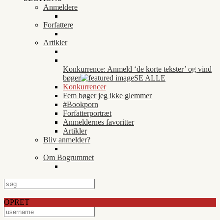
Anmeldere
Forfattere
Artikler
Konkurrence: Anmeld ‘de korte tekster’ og vind
bøger
SE ALLE
Konkurrencer
Fem bøger jeg ikke glemmer
#Bookporn
Forfatterportræt
Anmeldernes favoritter
Artikler
Bliv anmelder?
Om Bogrummet
OPRET