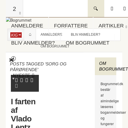
2
ANMELDERE
FORFATTERE
ARTIKLER
ANMELDERE
BLIV ANMELDER?
KIG
BLIV ANMELDER?
OM BOGRUMMET
OM BOGRUMMET
OM
POSTS TAGGED ‘SORG OG
BOGRUMMET
PÅRØRENDE’
-
NYESTE
Bogrummet.dk
består
af
I farten
almindelige
læseres
af
boganmeldelser
Vlado
og
fungerer
Lentz