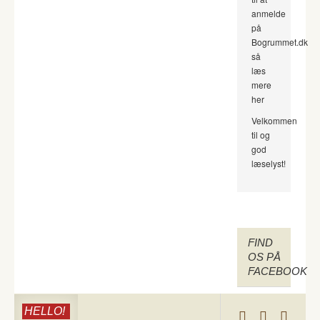
anmelde
på
Bogrummet.dk
så
læs
mere
her
Velkommen
til og
god
læselyst!
FIND
OS PÅ
FACEBOOK
HELLO!