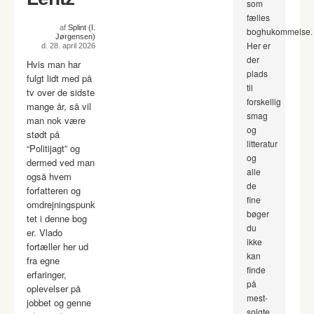
som
fælles
af
Splint (I.
boghukommelse.
Jørgensen)
Her er
d. 28. april 2026
der
Hvis man har
plads
fulgt lidt med på
til
tv over de sidste
forskellig
mange år, så vil
smag
man nok være
og
stødt på
litteratur
“Politijagt” og
og
dermed ved man
alle
også hvem
de
forfatteren og
fine
omdrejningspunk
bøger
tet i denne bog
du
er. Vlado
ikke
fortæller her ud
kan
fra egne
finde
erfaringer,
på
oplevelser på
mest-
jobbet og genne
solgte