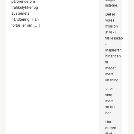
pårørende om
listerne.
trafikulykker og
systemets
Det er
håndtering. Han
vores
fortæller om […]
mission
at vi - i
fællesskab
-
inspirerer
hinanden
til
meget
mere
læsning.
Vil du
vide
mere
så klik
her
Har
du lyst
til at