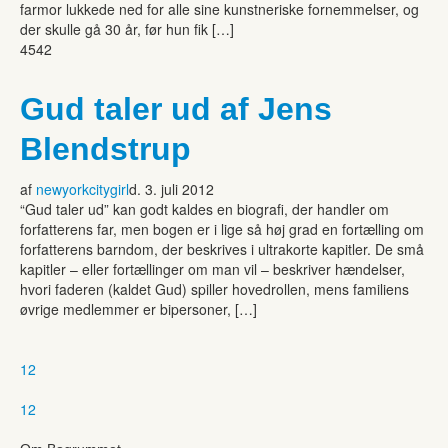
farmor lukkede ned for alle sine kunstneriske fornemmelser, og
der skulle gå 30 år, før hun fik […]
4542
Gud taler ud af Jens
Blendstrup
af
newyorkcitygirl
d. 3. juli 2012
“Gud taler ud” kan godt kaldes en biografi, der handler om
forfatterens far, men bogen er i lige så høj grad en fortælling om
forfatterens barndom, der beskrives i ultrakorte kapitler. De små
kapitler – eller fortællinger om man vil – beskriver hændelser,
hvori faderen (kaldet Gud) spiller hovedrollen, mens familiens
øvrige medlemmer er bipersoner, […]
1
2
1
2