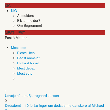
KIG
KIG
Anmeldere
Bliv anmelder?
Om Bogrummet
MEST LÆST
Past 3 Months
Mest sete
Fleste likes
Bedst anmeldt
Highest Rated
Mest debat
Mest sete
1
Udveje af Lars Bjerregaard Jessen
2
Dødsdømt – 10 fortællinger om dødsdømte danskere af Michael