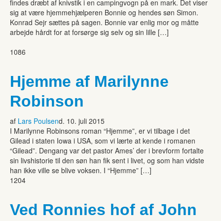
findes dræbt af knivstik i en campingvogn på en mark. Det viser
sig at være hjemmehjælperen Bonnie og hendes søn Simon.
Konrad Sejr sættes på sagen. Bonnie var enlig mor og måtte
arbejde hårdt for at forsørge sig selv og sin lille […]
1086
Hjemme af Marilynne
Robinson
af
Lars Poulsen
d. 10. juli 2015
I Marilynne Robinsons roman “Hjemme”, er vi tilbage i det
Gilead i staten Iowa i USA, som vi lærte at kende i romanen
“Gilead”. Dengang var det pastor Ames’ der i brevform fortalte
sin livshistorie til den søn han fik sent i livet, og som han vidste
han ikke ville se blive voksen. I “Hjemme” […]
1204
Ved Ronnies hof af John