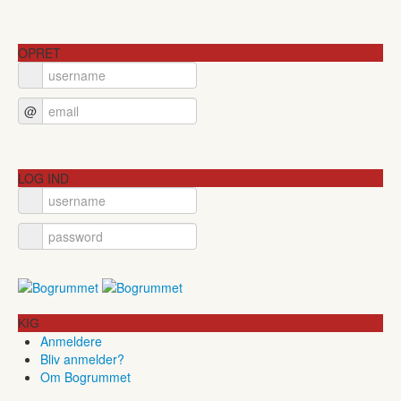
OPRET
@
LOG IND
KIG
Anmeldere
Bliv anmelder?
Om Bogrummet