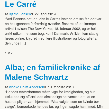
Le Carré
af
Bjarne Jensen
d. 27. april 2014
“Ved Ronnies hof” er John le Carrés historie om sin far, der var
en helt igennem forfærdelig svind­ler. Baseret på en kæmpe
artikel i avisen The New Yorker, 18. februar 2002, og er helt
unikt udkom­met som bog, kun i Danmark. Artiklen kan stadig
læses online, krydret med flere illustrationer og fotografier af
den unge […]
1317
Alba; en familiekrønike af
Malene Schwartz
af
Vibeke Holm Andersen
d. 19. februar 2013
“Hendes teaterdrømme måtte vige for kærligheden, og hun
tilsluttede sig officielt den almindelige konvention om, at en
hustrus pligter var i hjemmet. “Alba valgte, som en kvinde bør
vælge”, bemærkede hendes far, og ingen sagde ham imod. Min