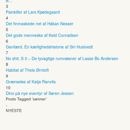
B...
3
Painkiller af Lars Kjædegaard
4
Det finmaskede net af Håkan Nesser
5
Det gode menneske af Keld Conradsen
6
Genfærd. En kærlighedshistorie af Siri Hustvedt
7
No shit, S 3 – De tyvagtige rumvæsner af Lasse Bo Andersen
8
Habitat af Theis Ørntoft
9
Grænseløs af Katja Ranvits
10
Dino på nye eventyr af Søren Jessen
Posts Tagged ‘sønner’
-
NYESTE