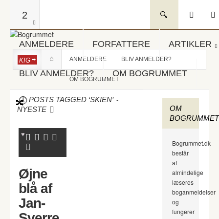
2
ANMELDERE
FORFATTERE
ARTIKLER
ANMELDERE
BLIV ANMELDER?
KIG
BLIV ANMELDER?
OM BOGRUMMET
OM BOGRUMMET
-
POSTS TAGGED ‘SKIEN’
OM
NYESTE
BOGRUMMET
Bogrummet.dk
består
af
Øjne
almindelige
læseres
blå af
boganmeldelser
Jan-
og
fungerer
Sverre