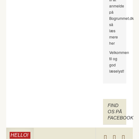
anmelde
på
Bogrummet.dk
så
læs
mere
her
Velkommen
til og
god
læselyst!
FIND
OS PÅ
FACEBOOK
HELLO!