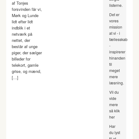
af Tonjes
listerne.
forsvinden får vi,
Det er
Mørk og Lunde
vores
lidt efter lidt
mission
indblik i et
at vi - i
netværk på
fællesskab
nettet, der
-
består af unge
inspirerer
piger, der sælger
hinanden
billeder for
til
telekort, gamle
meget
grise, og mænd,
mere
[…]
læsning.
Vil du
vide
mere
så klik
her
Har
du lyst
til at