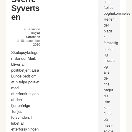
som
Syverts
fælles
boghukommelse.
en
Her er
der
af
Susanne
plads
Hilligsø
til
Sørensen
d. 10. december
forskellig
2010
smag
Skolepsykologe
og
n Sander Mørk
litteratur
bliver af
og
politibetjent Lisa
alle
Lunde bedt om
de
at hjælpe politiet
fine
med
bøger
efterforskningen
du
af den
ikke
fjortenårige
kan
Tonjes
finde
forsvinden. I
på
løbet af
mest-
efterforskningen
solgte