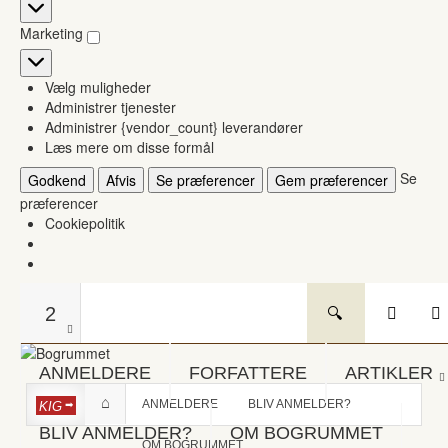
Statistikker
Marketing
Marketing
Vælg muligheder
Administrer tjenester
Administrer {vendor_count} leverandører
Læs mere om disse formål
Se
Godkend
Afvis
Se præferencer
Gem præferencer
præferencer
Cookiepolitik
2
ANMELDERE
FORFATTERE
ARTIKLER
ANMELDERE
BLIV ANMELDER?
KIG
BLIV ANMELDER?
OM BOGRUMMET
OM BOGRUMMET