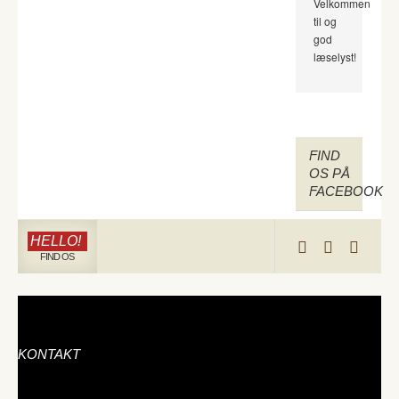
Velkommen
til og
god
læselyst!
FIND
OS PÅ
FACEBOOK
HELLO!
FIND OS
KONTAKT