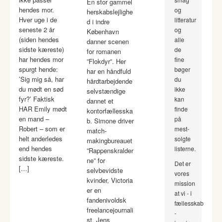
En stor gammel
hendes mor.
og
herskabslejlighe
Hver uge i de
litteratur
d i indre
seneste 2 år
og
København
(siden hendes
alle
danner scenen
sidste kæreste)
de
for romanen
har hendes mor
fine
”Flokdyr”. Her
spurgt hende:
bøger
har en håndfuld
’Sig mig så, har
du
hårdtarbejdende
du mødt en sød
ikke
selvstændige
fyr?’ Faktisk
kan
dannet et
HAR Emily mødt
finde
kontorfællesska
en mand –
på
b. Simone driver
Robert – som er
mest-
match-
helt anderledes
solgte
makingbureauet
end hendes
listerne.
”Rappenskralder
sidste kæreste.
ne” for
Det er
[…]
selvbevidste
vores
kvinder, Victoria
mission
er en
at vi - i
fandenivoldsk
fællesskab
freelancejournali
-
st, Jens