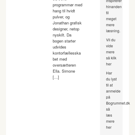
inspirerer
programmør med
hinanden
hang til hvidt
til
pulver, og
meget
Jonathan grafisk
mere
designer, netop
læsning.
nyskilt. Da
Vil du
bogen starter
vide
udvides
mere
kontorfællesska
så klik
bet med
her
oversætteren
Ella. Simone
Har
[…]
du lyst
til at
anmelde
på
Bogrummet.dk
så
læs
mere
her