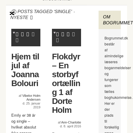
-
POSTS TAGGED ‘SINGLE’
OM
NYESTE
BOGRUMMET
Bogrummet.dk
består
af
Hjem til
Flokdyr
almindelige
læseres
jul af
– En
boganmeldelser
Joanna
storbyf
og
fungerer
Bolouri
ortællin
som
g 1 af
fælles
af
Vibeke Holm
boghukommelse.
Dorte
Andersen
Her er
d. 25. januar
2019
Holm
der
Emily er 38 år
plads
og single –
til
af
Ann-Charlotte
hvilket absolut
d. 8. april 2016
forskellig
ikke passer
smag