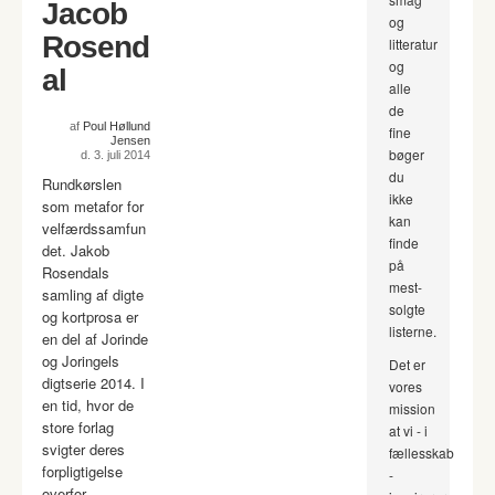
Jacob
og
Rosend
litteratur
og
al
alle
de
af
Poul Høllund
fine
Jensen
bøger
d. 3. juli 2014
du
Rundkørslen
ikke
som metafor for
kan
velfærdssamfun
finde
det. Jakob
på
Rosendals
mest-
samling af digte
solgte
og kortprosa er
listerne.
en del af Jorinde
og Joringels
Det er
digtserie 2014. I
vores
en tid, hvor de
mission
store forlag
at vi - i
svigter deres
fællesskab
forpligtigelse
-
overfor