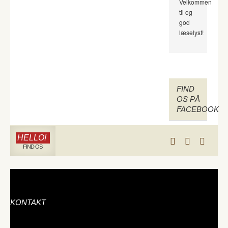
Velkommen
til og
god
læselyst!
FIND
OS PÅ
FACEBOOK
HELLO!
FIND OS
KONTAKT