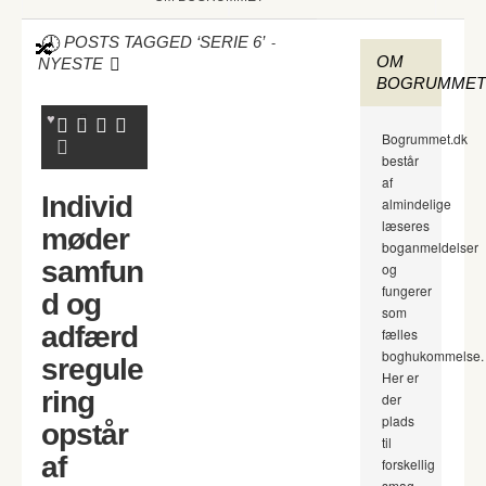
-
POSTS TAGGED ‘SERIE 6’
OM
NYESTE
BOGRUMMET
Bogrummet.dk
består
af
Individ
almindelige
læseres
møder
boganmeldelser
samfun
og
fungerer
d og
som
adfærd
fælles
boghukommelse.
sregule
Her er
ring
der
plads
opstår
til
af
forskellig
smag