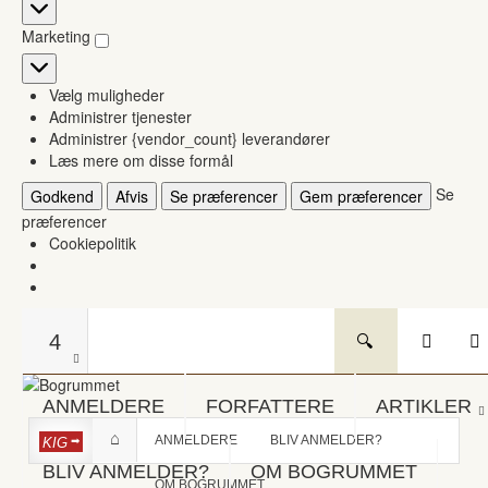
Statistikker
Marketing
Marketing
Vælg muligheder
Administrer tjenester
Administrer {vendor_count} leverandører
Læs mere om disse formål
Se
Godkend
Afvis
Se præferencer
Gem præferencer
præferencer
Cookiepolitik
4
ANMELDERE
FORFATTERE
ARTIKLER
ANMELDERE
BLIV ANMELDER?
KIG
BLIV ANMELDER?
OM BOGRUMMET
OM BOGRUMMET