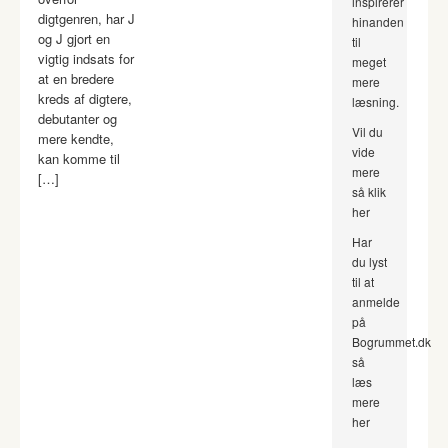
inspirerer
digtgenren, har J
hinanden
og J gjort en
til
vigtig indsats for
meget
at en bredere
mere
kreds af digtere,
læsning.
debutanter og
Vil du
mere kendte,
vide
kan komme til
mere
[…]
så klik
her
Har
du lyst
til at
anmelde
på
Bogrummet.dk
så
læs
mere
her