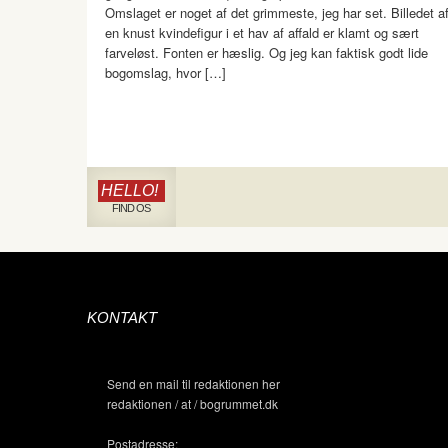
Omslaget er noget af det grimmeste, jeg har set. Billedet a
en knust kvindefigur i et hav af affald er klamt og sært
farveløst. Fonten er hæslig. Og jeg kan faktisk godt lide
bogomslag, hvor […]
HELLO!
FIND OS
KONTAKT
Send en mail til redaktionen her
redaktionen / at / bogrummet.dk
Postadresse: