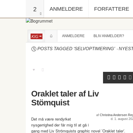
2
ANMELDERE
FORFATTERE
ANMELDERE
BLIV ANMELDER?
KIG
-
POSTS TAGGED ‘SELVOPTIMERING’
NYES
Oraklet taler af Liv
Stömquist
af
Christina Andersen Re
Det må være rendyrket
d. 1. august 20
nysgerrighed der får mig til at gå i
gang med Liv Strömquists graphic novel ’Oraklet taler’.