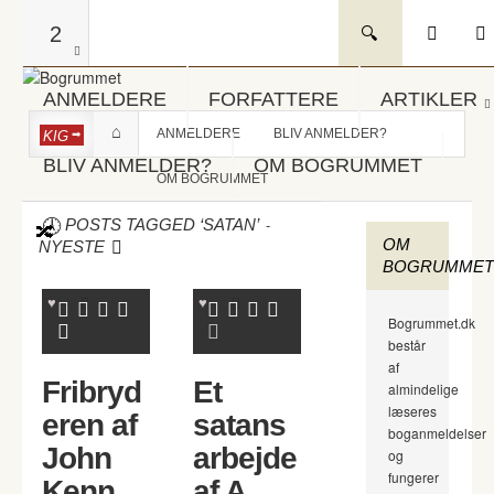
2
ANMELDERE
FORFATTERE
ARTIKLER
ANMELDERE
BLIV ANMELDER?
KIG
BLIV ANMELDER?
OM BOGRUMMET
OM BOGRUMMET
-
POSTS TAGGED ‘SATAN’
OM
NYESTE
BOGRUMMET
Bogrummet.dk
består
af
Fribryd
Et
almindelige
læseres
eren af
satans
boganmeldelser
John
arbejde
og
fungerer
Kenn
af A.