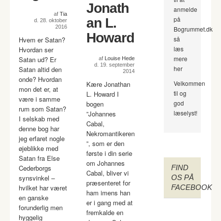
Jonath
anmelde
af
Tia
på
an L.
d. 28. oktober
2016
Bogrummet.dk
Howard
så
Hvem er Satan?
læs
Hvordan ser
mere
Satan ud? Er
af
Louise Hede
d. 19. september
her
Satan altid den
2014
onde? Hvordan
Velkommen
Kære Jonathan
mon det er, at
til og
L. Howard I
være i samme
god
bogen
rum som Satan?
læselyst!
”Johannes
I selskab med
Cabal,
denne bog har
Nekromantikeren
jeg erfaret nogle
”, som er den
øjeblikke med
første i din serie
Satan fra Else
om Johannes
Cederborgs
FIND
Cabal, bliver vi
synsvinkel –
OS PÅ
præsenteret for
hvilket har været
FACEBOOK
ham imens han
en ganske
er i gang med at
forunderlig men
fremkalde en
hyggelig