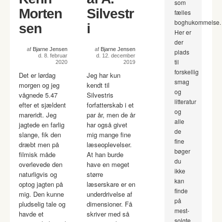
som
Morten
Silvestr
fælles
boghukommelse.
sen
i
Her er
der
af
Bjarne Jensen
af
Bjarne Jensen
plads
d. 8. februar
d. 12. december
til
2020
2019
forskellig
Det er lørdag
Jeg har kun
smag
morgen og jeg
kendt til
og
vågnede 5.47
Silvestris
litteratur
efter et sjældent
forfatterskab i et
og
mareridt. Jeg
par år, men de år
alle
jagtede en farlig
har også givet
de
slange, fik den
mig mange fine
fine
dræbt men på
læseoplevelser.
bøger
filmisk måde
At han burde
du
overlevede den
have en meget
ikke
naturligvis og
større
kan
optog jagten på
læserskare er en
finde
mig. Den kunne
underdrivelse af
på
pludselig tale og
dimensioner. Få
mest-
havde et
skriver med så
solgte