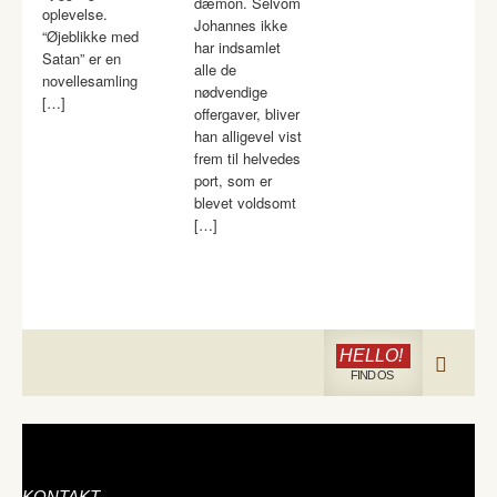
dæmon. Selvom
oplevelse.
Johannes ikke
“Øjeblikke med
har indsamlet
Satan” er en
alle de
novellesamling
nødvendige
[…]
offergaver, bliver
han alligevel vist
frem til helvedes
port, som er
blevet voldsomt
[…]
HELLO!
FIND OS
KONTAKT