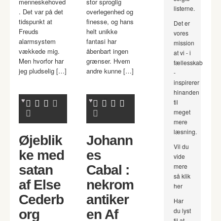
menneskehoved
stor sproglig
listerne.
. Det var på det
overlegenhed og
tidspunkt at
finesse, og hans
Det er
Freuds
helt unikke
vores
alarmsystem
fantasi har
mission
vækkede mig.
åbenbart ingen
at vi - i
Men hvorfor har
grænser. Hvem
fællesskab
jeg pludselig […]
andre kunne […]
-
inspirerer
hinanden
til
meget
mere
læsning.
Øjeblik
Johann
Vil du
ke med
es
vide
mere
satan
Cabal :
så klik
af Else
nekrom
her
Cederb
antiker
Har
du lyst
org
en Af
til at