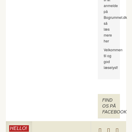
anmelde
på
Bogrummet.dk
så
læs
mere
her
Velkommen
til og
god
læselyst!
FIND
OS PÅ
FACEBOOK
HELLO!