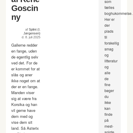
som
Goscin
fælles
boghukommelse.
ny
Her er
der
af
Splint (I.
plads
Jørgensen)
til
d. 8. juli 2025
forskellig
Gallerne redder
smag
en fange, uden
og
de egentlig selv
litteratur
ved det. For de
og
er kommet for at
alle
slås og aner
de
ikke noget om at
fine
der er en fange.
bøger
Manden viser
du
sig at være fra
ikke
Korsika og han
kan
vil gerne have
finde
dem med og
på
vise dem sit
mest-
land. Så Asterix
solgte