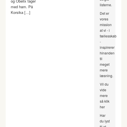
og Obelix tager
listerne.
med ham. På
Korsika […]
Det er
vores
mission
at vi - i
fællesskab
-
inspirerer
hinanden
til
meget
mere
læsning.
Vil du
vide
mere
så klik
her
Har
du lyst
til at