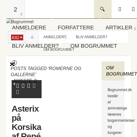
2
ANMELDERE
FORFATTERE
ARTIKLER
ANMELDERE
BLIV ANMELDER?
KIG
BLIV ANMELDER?
OM BOGRUMMET
OM BOGRUMMET
OM
POSTS TAGGED ‘ROMERNE OG
BOGRUMMET
GALLERNE’
-
NYESTE
Bogrummet.dk
består
af
Asterix
almindelige
læseres
på
boganmeldelser
Korsika
og
fungerer
af René