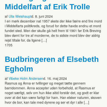
Middelfart af Erik Trolle
af
Ulla Weishaupt
d. 8. juni 2024
I en mørk december nat 1957 skete der ikke færre end fire mord
i Middelfarts politikreds, og forud for dette havde endnu et mord
fundet sted. Men der skulle gå helt frem til 1961 før Erik Breving
blev dømt for tre af morderne, de to sidste mord blev der aldrig
rejst tiltale for, da ligene […]
1705
Budbringeren af Elsebeth
Egholm
af
Vibeke Holm Andersen
d. 16. maj 2024
Rasmus og Anna er tvillinger og meget tætte gennem
barndommen. Anna accepter uden forbehold, at Rasmus er
noget særligt, selv om hun ikke altid forstår det, og godt er klar
over at det kan være farligt for ham. Han elsker naturen, skoven
hvor de bor, kan tale med dyrene og ser et dyr i alle […]