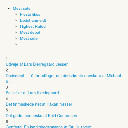
Mest sete
Fleste likes
Bedst anmeldt
Highest Rated
Mest debat
Mest sete
1
Udveje af Lars Bjerregaard Jessen
2
Dødsdømt – 10 fortællinger om dødsdømte danskere af Michael
B...
3
Painkiller af Lars Kjædegaard
4
Det finmaskede net af Håkan Nesser
5
Det gode menneske af Keld Conradsen
6
Genfærd. En kærlighedshistorie af Siri Hustvedt