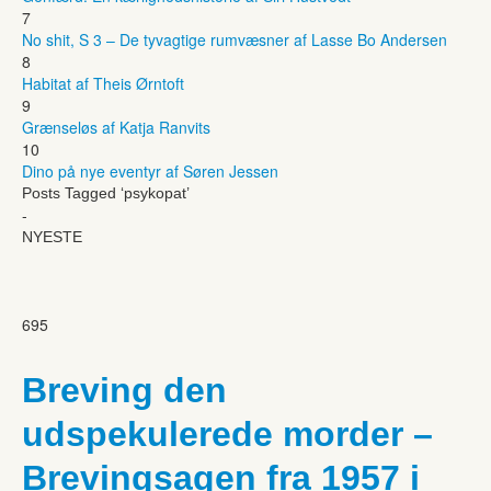
7
No shit, S 3 – De tyvagtige rumvæsner af Lasse Bo Andersen
8
Habitat af Theis Ørntoft
9
Grænseløs af Katja Ranvits
10
Dino på nye eventyr af Søren Jessen
Posts Tagged ‘psykopat’
-
NYESTE
695
Breving den
udspekulerede morder –
Brevingsagen fra 1957 i