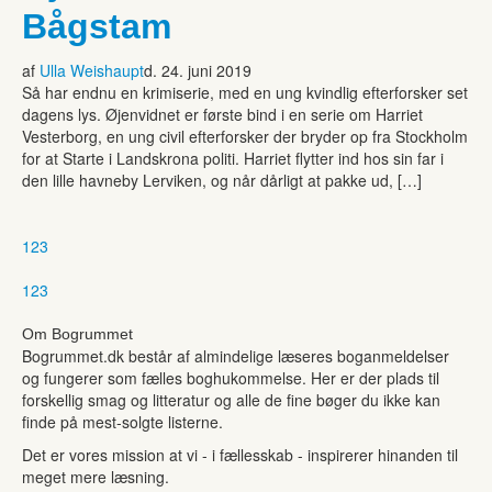
Bågstam
af
Ulla Weishaupt
d. 24. juni 2019
Så har endnu en krimiserie, med en ung kvindlig efterforsker set
dagens lys. Øjenvidnet er første bind i en serie om Harriet
Vesterborg, en ung civil efterforsker der bryder op fra Stockholm
for at Starte i Landskrona politi. Harriet flytter ind hos sin far i
den lille havneby Lerviken, og når dårligt at pakke ud, […]
1
2
3
1
2
3
Om Bogrummet
Bogrummet.dk består af almindelige læseres boganmeldelser
og fungerer som fælles boghukommelse. Her er der plads til
forskellig smag og litteratur og alle de fine bøger du ikke kan
finde på mest-solgte listerne.
Det er vores mission at vi - i fællesskab - inspirerer hinanden til
meget mere læsning.