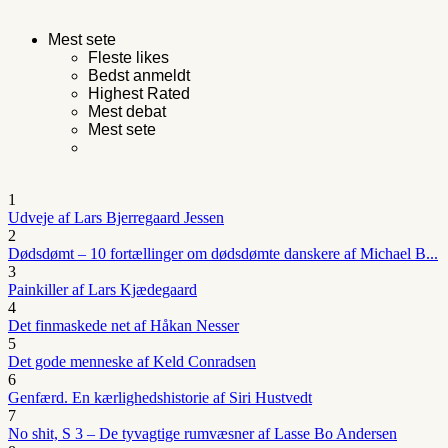
Mest sete
Fleste likes
Bedst anmeldt
Highest Rated
Mest debat
Mest sete
1
Udveje af Lars Bjerregaard Jessen
2
Dødsdømt – 10 fortællinger om dødsdømte danskere af Michael B...
3
Painkiller af Lars Kjædegaard
4
Det finmaskede net af Håkan Nesser
5
Det gode menneske af Keld Conradsen
6
Genfærd. En kærlighedshistorie af Siri Hustvedt
7
No shit, S 3 – De tyvagtige rumvæsner af Lasse Bo Andersen