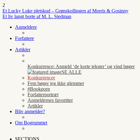
2
Et Lucky Luke pletskud – Grønskollingen af Morris & Gosinny
Et liv langt borte af M. L. Stedman
Anmeldere
Forfattere
Artikler
Konkurrence: Anmeld ‘de korte tekster’ og vind bøger
SE ALLE
Konkurrencer
Fem bøger jeg ikke glemmer
#Bookporn
Forfatterportræt
Anmeldernes favoritter
Artikler
Bliv anmelder?
Om Bogrummet
SECTIONS