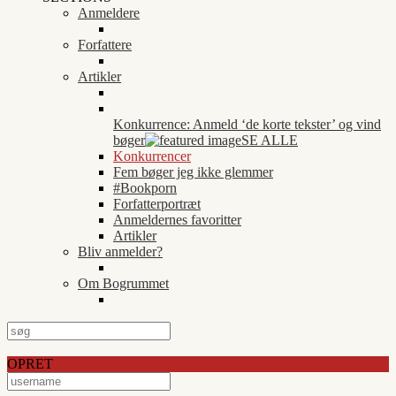
Anmeldere
Forfattere
Artikler
Konkurrence: Anmeld ‘de korte tekster’ og vind
bøger
SE ALLE
Konkurrencer
Fem bøger jeg ikke glemmer
#Bookporn
Forfatterportræt
Anmeldernes favoritter
Artikler
Bliv anmelder?
Om Bogrummet
OPRET