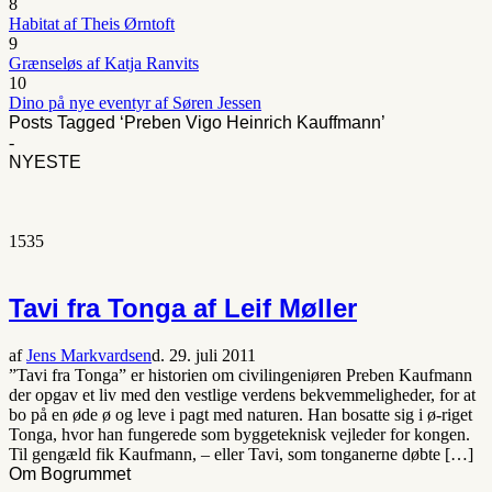
8
Habitat af Theis Ørntoft
9
Grænseløs af Katja Ranvits
10
Dino på nye eventyr af Søren Jessen
Posts Tagged ‘Preben Vigo Heinrich Kauffmann’
-
NYESTE
1535
Tavi fra Tonga af Leif Møller
af
Jens Markvardsen
d. 29. juli 2011
”Tavi fra Tonga” er historien om civilingeniøren Preben Kaufmann
der opgav et liv med den vestlige verdens bekvemmeligheder, for at
bo på en øde ø og leve i pagt med naturen. Han bosatte sig i ø-riget
Tonga, hvor han fungerede som byggeteknisk vejleder for kongen.
Til gengæld fik Kaufmann, – eller Tavi, som tonganerne døbte […]
Om Bogrummet