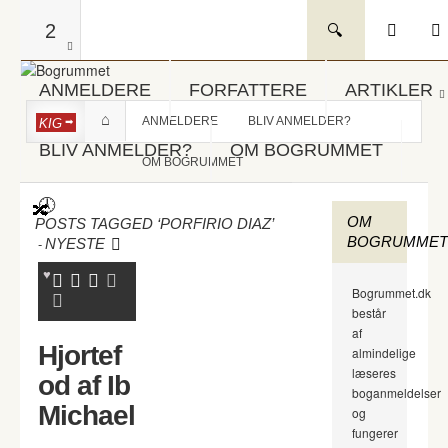
2
ANMELDERE
FORFATTERE
ARTIKLER
ANMELDERE
BLIV ANMELDER?
KIG
BLIV ANMELDER?
OM BOGRUMMET
OM BOGRUMMET
OM
POSTS TAGGED ‘PORFIRIO DIAZ’
BOGRUMMET
-
NYESTE
Bogrummet.dk
består
af
Hjortef
almindelige
læseres
od af Ib
boganmeldelser
Michael
og
fungerer