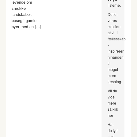
levende om
listerne.
smukke
landskaber,
Det er
besøg i gamle
vores
byer med en […]
mission
at vi - i
fællesskab
-
inspirerer
hinanden
til
meget
mere
læsning.
Vil du
vide
mere
så klik
her
Har
du lyst
til at