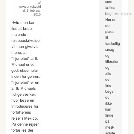
som
af
newyorkcitygirl
fælles
d. 9. februar
boghukommelse.
2015
Her er
Hvis man kan
der
lide at læse
plads
malende
til
rejsebeskrivelser
forskellig
vil man givetvis
smag
mene, at
og
“Hjortefod” af Ib
litteratur
Michael er et
og
godt eksemplar
alle
inden for genren.
de
“Hjortefod” er en
fine
af Ib Michaels
bøger
tidlige værker,
du
hvor læseren
ikke
introduceres for
kan
forfatterens
finde
rejser i Mexico.
på
På denne rejser
mest-
fortælles der
solgte