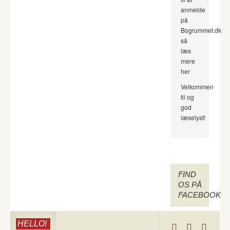
anmelde
på
Bogrummet.dk
så
læs
mere
her
Velkommen
til og
god
læselyst!
FIND
OS PÅ
FACEBOOK
HELLO!