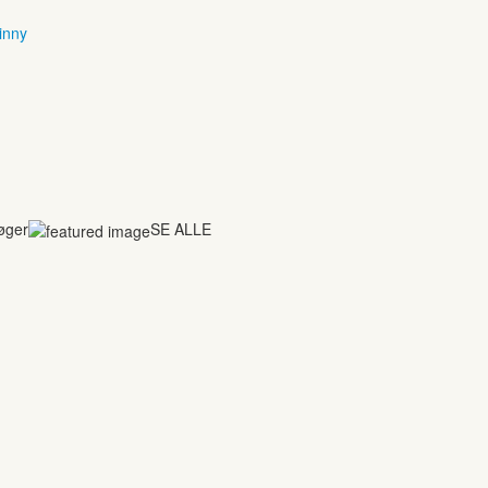
inny
bøger
SE ALLE