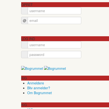
OPRET
@
LOG IND
KIG
Anmeldere
Bliv anmelder?
Om Bogrummet
KIG