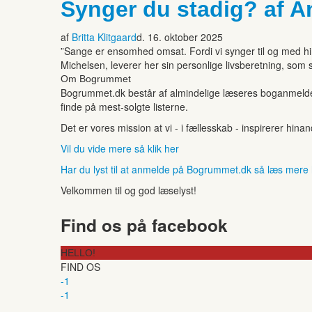
Synger du stadig? af A
af
Britta Klitgaard
d. 16. oktober 2025
”Sange er ensomhed omsat. Fordi vi synger til og med hin
Michelsen, leverer her sin personlige livsberetning, som 
Om Bogrummet
Bogrummet.dk består af almindelige læseres boganmeldelse
finde på mest-solgte listerne.
Det er vores mission at vi - i fællesskab - inspirerer hin
Vil du vide mere så klik her
Har du lyst til at anmelde på Bogrummet.dk så læs mere
Velkommen til og god læselyst!
Find os på facebook
HELLO!
FIND OS
-1
-1