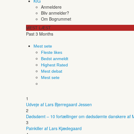
KIG
Anmeldere
Bliv anmelder?
Om Bogrummet
MEST LÆST
Past 3 Months
Mest sete
Fleste likes
Bedst anmeldt
Highest Rated
Mest debat
Mest sete
1
Udveje af Lars Bjerregaard Jessen
2
Dødsdømt – 10 fortællinger om dødsdømte danskere af M
3
Painkiller af Lars Kjædegaard