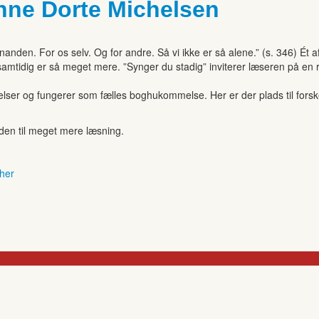
nne Dorte Michelsen
anden. For os selv. Og for andre. Så vi ikke er så alene.” (s. 346) Ét
samtidig er så meget mere. ”Synger du stadig” inviterer læseren på en ri
r og fungerer som fælles boghukommelse. Her er der plads til forskell
anden til meget mere læsning.
 her