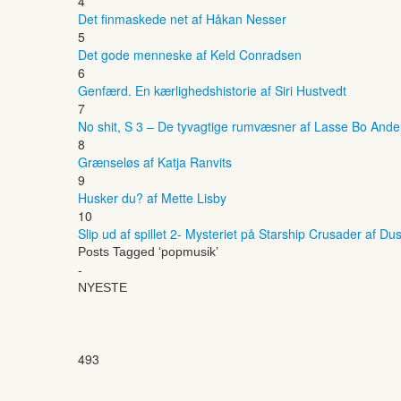
4
Det finmaskede net af Håkan Nesser
5
Det gode menneske af Keld Conradsen
6
Genfærd. En kærlighedshistorie af Siri Hustvedt
7
No shit, S 3 – De tyvagtige rumvæsner af Lasse Bo And
8
Grænseløs af Katja Ranvits
9
Husker du? af Mette Lisby
10
Slip ud af spillet 2- Mysteriet på Starship Crusader af Dus
Posts Tagged ‘popmusik’
-
NYESTE
493