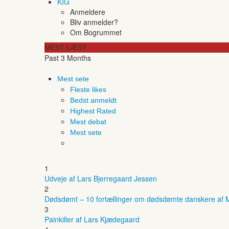
KIG
Anmeldere
Bliv anmelder?
Om Bogrummet
MEST LÆST
Past 3 Months
Mest sete
Fleste likes
Bedst anmeldt
Highest Rated
Mest debat
Mest sete
1
Udveje af Lars Bjerregaard Jessen
2
Dødsdømt – 10 fortællinger om dødsdømte danskere af M
3
Painkiller af Lars Kjædegaard