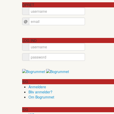
OPRET
@
LOG IND
KIG
Anmeldere
Bliv anmelder?
Om Bogrummet
KIG