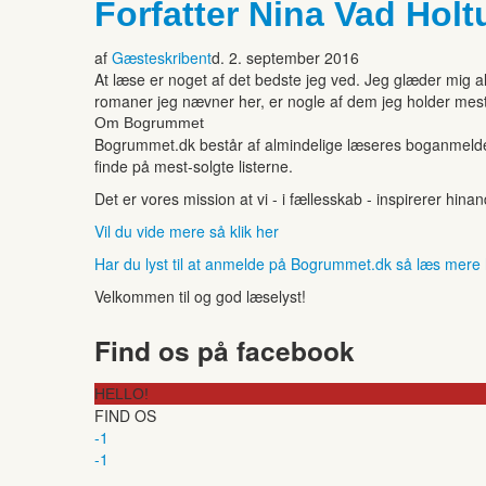
Forfatter Nina Vad Hol
af
Gæsteskribent
d. 2. september 2016
At læse er noget af det bedste jeg ved. Jeg glæder mig al
romaner jeg nævner her, er nogle af dem jeg holder me
Om Bogrummet
Bogrummet.dk består af almindelige læseres boganmeldelse
finde på mest-solgte listerne.
Det er vores mission at vi - i fællesskab - inspirerer hin
Vil du vide mere så klik her
Har du lyst til at anmelde på Bogrummet.dk så læs mere
Velkommen til og god læselyst!
Find os på facebook
HELLO!
FIND OS
-1
-1