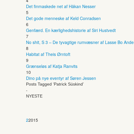
4
Det finmaskede net af Håkan Nesser
5
Det gode menneske af Keld Conradsen
6
Genfærd. En kærlighedshistorie af Siri Hustvedt
7
No shit, S 3 – De tyvagtige rumvæsner af Lasse Bo And
8
Habitat af Theis Ørntoft
9
Grænseløs af Katja Ranvits
10
Dino på nye eventyr af Søren Jessen
Posts Tagged ‘Patrick Süskind’
-
NYESTE
2
2015