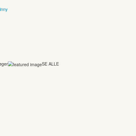
inny
bøger
SE ALLE