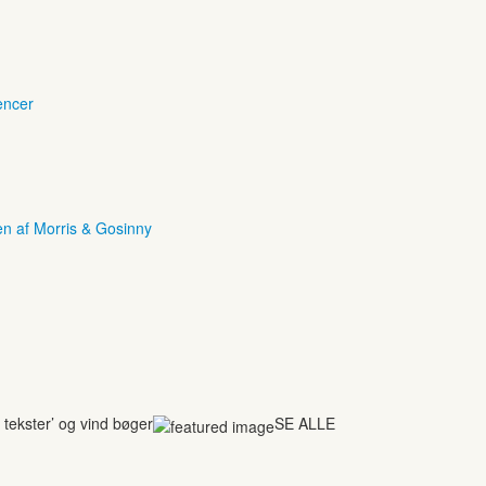
encer
en af Morris & Gosinny
tekster’ og vind bøger
SE ALLE