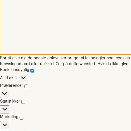
For at give dig de bedste oplevelser bruger vi teknologier som cookies t
browsingadfærd eller unikke ID'er på dette websted. Hvis du ikke giver 
Funktionsdygtig
Funktionsdygtig
Altid aktiv
Præferencer
Præferencer
Statistikker
Statistikker
Marketing
Marketing