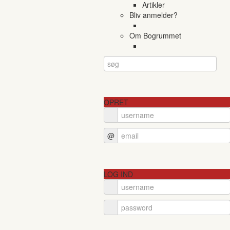
Artikler
Bliv anmelder?
Om Bogrummet
OPRET
@
LOG IND