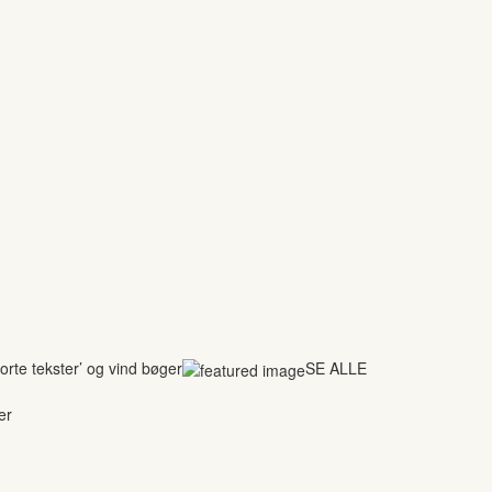
rte tekster’ og vind bøger
SE ALLE
er