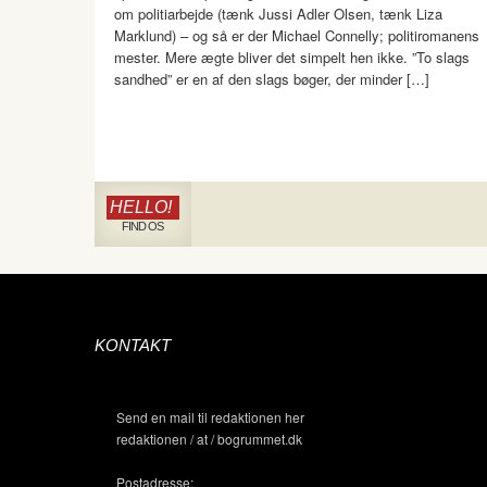
om politiarbejde (tænk Jussi Adler Olsen, tænk Liza
Marklund) – og så er der Michael Connelly; politiromanens
mester. Mere ægte bliver det simpelt hen ikke. ”To slags
sandhed” er en af den slags bøger, der minder […]
HELLO!
FIND OS
KONTAKT
Send en mail til redaktionen her
redaktionen / at / bogrummet.dk
Postadresse: