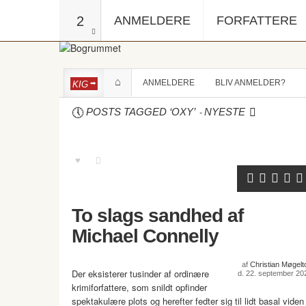
2
ANMELDERE
FORFATTERE
ANMELDERE
BLIV ANMELDER?
KIG
-
POSTS TAGGED ‘OXY’
NYESTE
To slags sandhed af
Michael Connelly
af
Christian Møgelto
Der eksisterer tusinder af ordinære
d. 22. september 20
krimiforfattere, som snildt opfinder
spektakulære plots og herefter fedter sig til lidt basal viden