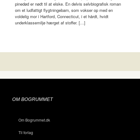
pinedød er nødt til at elske. En delvis selvbiografisk roman
om et ludfattigt flygtningebarn, som vokser op med en
voldelig mor i Hartford, Connecticut, i et hårdt, hvidt
underklassemiljø hærget af stoffer. […]
OM BOGRUMMET
Om Bogrummet.dk
Til forlag