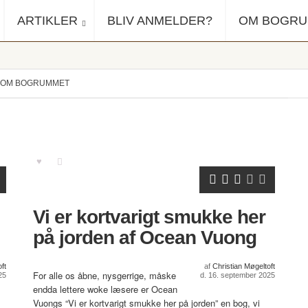
ARTIKLER
BLIV ANMELDER?
OM BOGR
OM BOGRUMMET
Vi er kortvarigt smukke her
på jorden af Ocean Vuong
ft
af
Christian Møgeltoft
For alle os åbne, nysgerrige, måske
25
d. 16. september 2025
endda lettere woke læsere er Ocean
Vuongs “Vi er kortvarigt smukke her på jorden” en bog, vi