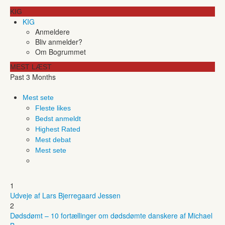
KIG
KIG
Anmeldere
Bliv anmelder?
Om Bogrummet
MEST LÆST
Past 3 Months
Mest sete
Fleste likes
Bedst anmeldt
Highest Rated
Mest debat
Mest sete
1
Udveje af Lars Bjerregaard Jessen
2
Dødsdømt – 10 fortællinger om dødsdømte danskere af Michael