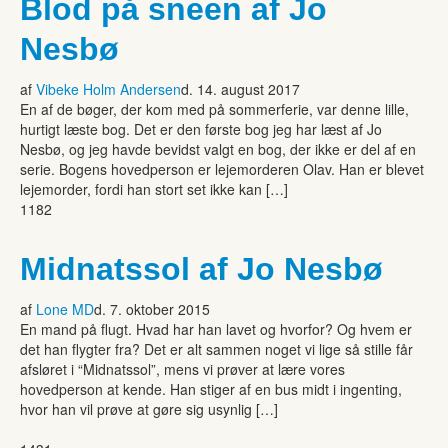
Blod på sneen af Jo
Nesbø
af
Vibeke Holm Andersen
d. 14. august 2017
En af de bøger, der kom med på sommerferie, var denne lille,
hurtigt læste bog. Det er den første bog jeg har læst af Jo
Nesbø, og jeg havde bevidst valgt en bog, der ikke er del af en
serie. Bogens hovedperson er lejemorderen Olav. Han er blevet
lejemorder, fordi han stort set ikke kan […]
1182
Midnatssol af Jo Nesbø
af
Lone MD
d. 7. oktober 2015
En mand på flugt. Hvad har han lavet og hvorfor? Og hvem er
det han flygter fra? Det er alt sammen noget vi lige så stille får
afsløret i “Midnatssol”, mens vi prøver at lære vores
hovedperson at kende. Han stiger af en bus midt i ingenting,
hvor han vil prøve at gøre sig usynlig […]