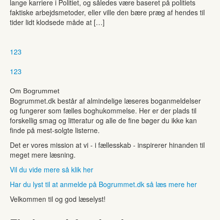
lange karriere i Politiet, og således være baseret på politiets
faktiske arbejdsmetoder, eller ville den bære præg af hendes til
tider lidt klodsede måde at […]
1
2
3
1
2
3
Om Bogrummet
Bogrummet.dk består af almindelige læseres boganmeldelser
og fungerer som fælles boghukommelse. Her er der plads til
forskellig smag og litteratur og alle de fine bøger du ikke kan
finde på mest-solgte listerne.
Det er vores mission at vi - i fællesskab - inspirerer hinanden til
meget mere læsning.
Vil du vide mere så klik her
Har du lyst til at anmelde på Bogrummet.dk så læs mere her
Velkommen til og god læselyst!