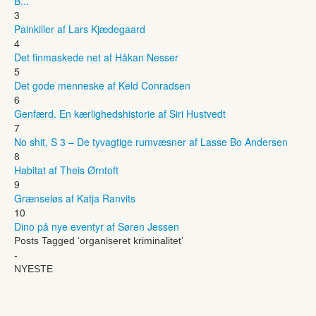
B...
3
Painkiller af Lars Kjædegaard
4
Det finmaskede net af Håkan Nesser
5
Det gode menneske af Keld Conradsen
6
Genfærd. En kærlighedshistorie af Siri Hustvedt
7
No shit, S 3 – De tyvagtige rumvæsner af Lasse Bo Andersen
8
Habitat af Theis Ørntoft
9
Grænseløs af Katja Ranvits
10
Dino på nye eventyr af Søren Jessen
Posts Tagged ‘organiseret kriminalitet’
-
NYESTE