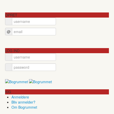
OPRET
@
LOG IND
KIG
Anmeldere
Bliv anmelder?
Om Bogrummet