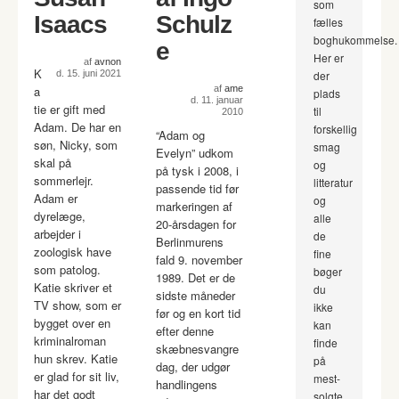
som
Isaacs
Schulz
fælles
boghukommelse.
e
Her er
af
avnon
K
d. 15. juni 2021
der
a
af
ame
plads
d. 11. januar
tie er gift med
til
2010
Adam. De har en
forskellig
“Adam og
søn, Nicky, som
smag
Evelyn” udkom
skal på
og
på tysk i 2008, i
sommerlejr.
litteratur
passende tid før
Adam er
og
markeringen af
dyrelæge,
alle
20-årsdagen for
arbejder i
de
Berlinmurens
zoologisk have
fine
fald 9. november
som patolog.
bøger
1989. Det er de
Katie skriver et
du
sidste måneder
TV show, som er
ikke
før og en kort tid
bygget over en
kan
efter denne
kriminalroman
finde
skæbnesvangre
hun skrev. Katie
på
dag, der udgør
er glad for sit liv,
mest-
handlingens
har det godt
solgte