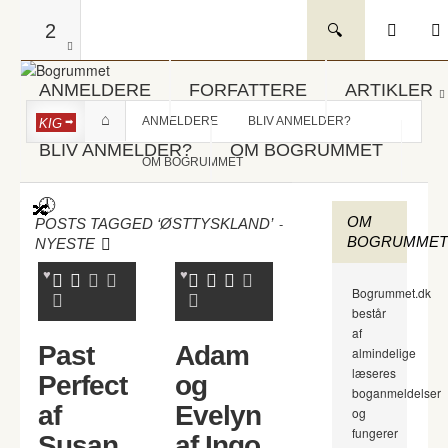
2
ANMELDERE
FORFATTERE
ARTIKLER
ANMELDERE
BLIV ANMELDER?
KIG
BLIV ANMELDER?
OM BOGRUMMET
OM BOGRUMMET
OM
-
POSTS TAGGED ‘ØSTTYSKLAND’
BOGRUMMET
NYESTE
Bogrummet.dk
består
af
Past
Adam
almindelige
læseres
Perfect
og
boganmeldelser
af
Evelyn
og
fungerer
Susan
af Ingo