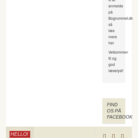
anmelde
på
Bogrummet.dk
så
læs
mere
her
Velkommen
til og
god
læselyst!
FIND
OS PÅ
FACEBOOK
HELLO!