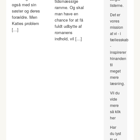
tidsmæssige
også med sin
listerne.
ramme. Og skal
søster og deres
man have en
Det er
forældre. Men
chance for at få
vores
Katies problem
fuldt udbytte af
mission
[…]
romanens
at vi - i
indhold, vil […]
fællesskab
-
inspirerer
hinanden
til
meget
mere
læsning.
Vil du
vide
mere
så klik
her
Har
du lyst
til at