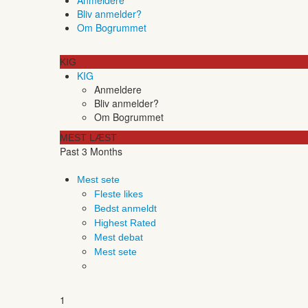
Bliv anmelder?
Om Bogrummet
KIG
KIG
Anmeldere
Bliv anmelder?
Om Bogrummet
MEST LÆST
Past 3 Months
Mest sete
Fleste likes
Bedst anmeldt
Highest Rated
Mest debat
Mest sete
1