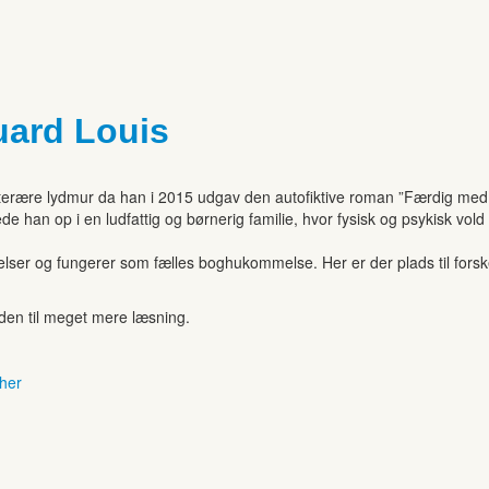
uard Louis
tterære lydmur da han i 2015 udgav den autofiktive roman ”Færdig med 
de han op i en ludfattig og børnerig familie, hvor fysisk og psykisk vol
r og fungerer som fælles boghukommelse. Her er der plads til forskell
anden til meget mere læsning.
 her