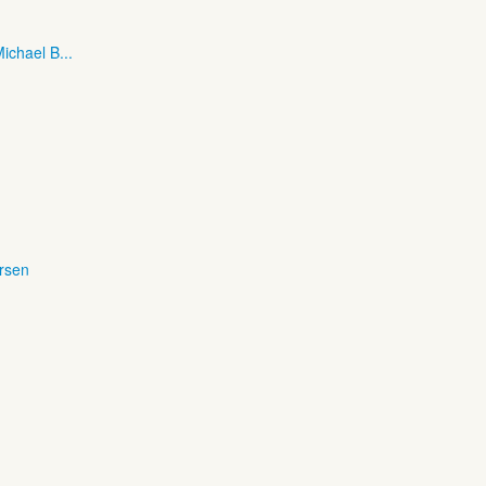
ichael B...
ersen