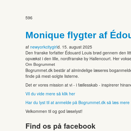
596
Monique flygter af Édo
af
newyorkcitygirl
d. 15. august 2025
Den franske forfatter Édouard Louis brød gennem den li
opvækst i den lille, nordfranske by Hallencourt. Her vokse
Om Bogrummet
Bogrummet.dk består af almindelige læseres boganmeldelse
finde på mest-solgte listerne.
Det er vores mission at vi - i fællesskab - inspirerer hin
Vil du vide mere så klik her
Har du lyst til at anmelde på Bogrummet.dk så læs mere
Velkommen til og god læselyst!
Find os på facebook