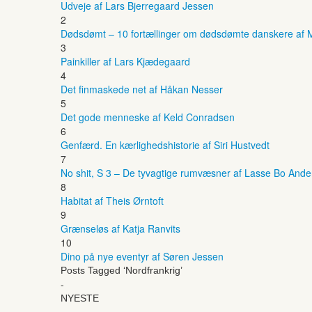
Udveje af Lars Bjerregaard Jessen
2
Dødsdømt – 10 fortællinger om dødsdømte danskere af M
3
Painkiller af Lars Kjædegaard
4
Det finmaskede net af Håkan Nesser
5
Det gode menneske af Keld Conradsen
6
Genfærd. En kærlighedshistorie af Siri Hustvedt
7
No shit, S 3 – De tyvagtige rumvæsner af Lasse Bo And
8
Habitat af Theis Ørntoft
9
Grænseløs af Katja Ranvits
10
Dino på nye eventyr af Søren Jessen
Posts Tagged ‘Nordfrankrig’
-
NYESTE