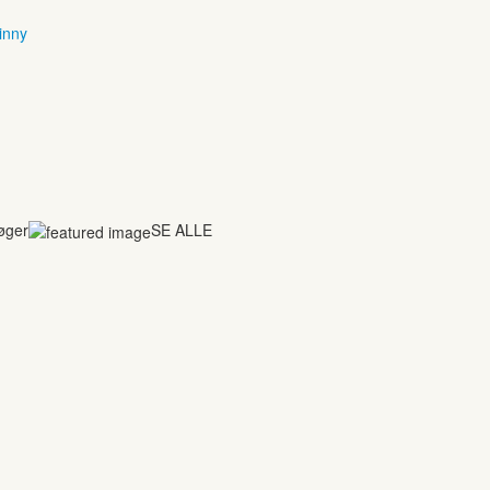
inny
bøger
SE ALLE