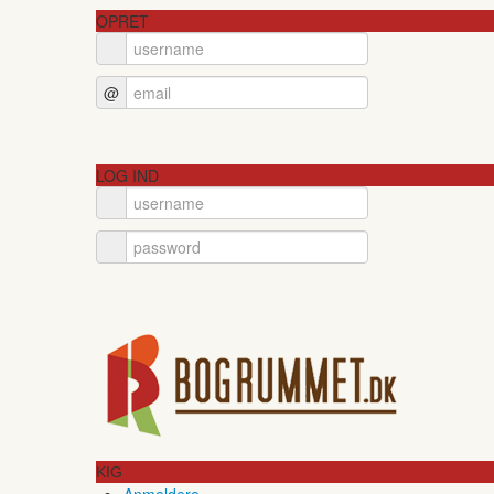
OPRET
@
LOG IND
KIG
Anmeldere