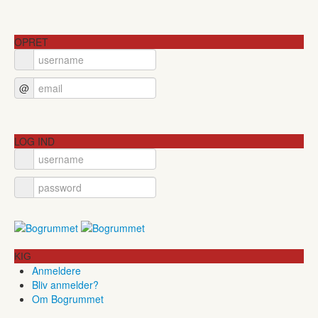
OPRET
@
LOG IND
KIG
Anmeldere
Bliv anmelder?
Om Bogrummet