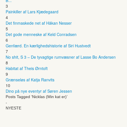
B...
3
Painkiller af Lars Kjædegaard
4
Det finmaskede net af Håkan Nesser
5
Det gode menneske af Keld Conradsen
6
Genfærd. En kærlighedshistorie af Siri Hustvedt
7
No shit, S 3 – De tyvagtige rumvæsner af Lasse Bo Andersen
8
Habitat af Theis Ørntoft
9
Grænseløs af Katja Ranvits
10
Dino på nye eventyr af Søren Jessen
Posts Tagged ‘Nicklas (Min kat er)’
-
NYESTE