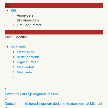
KIG
KIG
Anmeldere
Bliv anmelder?
Om Bogrummet
MEST LÆST
Past 3 Months
Mest sete
Fleste likes
Bedst anmeldt
Highest Rated
Mest debat
Mest sete
1
Udveje af Lars Bjerregaard Jessen
2
Dødsdømt – 10 fortællinger om dødsdømte danskere af Michael