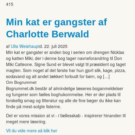
415
Min kat er gangster af
Charlotte Berwald
af
Ulla Weishaupt
d. 22. juli 2025
Min kat er gangster er anden bog i serien om drengen Nicklas
og katten Miki, der i denne bog tager navneforandring til Don
Miki Catleone. Signe Sund er blevet valgt til præsident og taget
magten. Som noget af det første har hun gjort slik, kage, pizza,
sodavand og alt andet lækkert forbudt for børn, og […]
Om Bogrummet
Bogrummet.dk består af almindelige læseres boganmeldelser
og fungerer som fælles boghukommelse. Her er der plads til
forskellig smag og litteratur og alle de fine bøger du ikke kan
finde på mest-solgte listerne.
Det er vores mission at vi - i fællesskab - inspirerer hinanden til
meget mere læsning.
Vil du vide mere så klik her