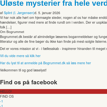
Uløste mysterier fra hele ver
af
Splint (I. Jørgensen)
d. 5. januar 2026
Vi har nok alle hørt om hjemsøgte steder, nogen af os har måske endda 
hændelser, figurer med mere at finde rundt om i verden. Der er uopkla
folk […]
Om Bogrummet
Bogrummet.dk består af almindelige læseres boganmeldelser og funger
litteratur og alle de fine bøger du ikke kan finde på mest-solgte listerne
Det er vores mission at vi - i fællesskab - inspirerer hinanden til mege
Vil du vide mere så klik her
Har du lyst til at anmelde på Bogrummet.dk så læs mere her
Velkommen til og god læselyst!
Find os på facebook
HELLO!
FIND OS
-1
-1