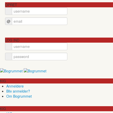
OPRET
@
LOG IND
KIG
Anmeldere
Bliv anmelder?
Om Bogrummet
KIG