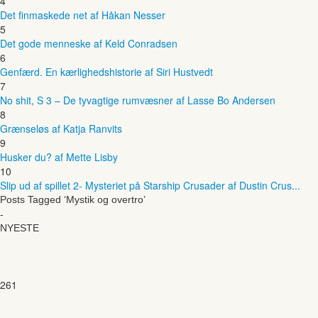
4
Det finmaskede net af Håkan Nesser
5
Det gode menneske af Keld Conradsen
6
Genfærd. En kærlighedshistorie af Siri Hustvedt
7
No shit, S 3 – De tyvagtige rumvæsner af Lasse Bo Andersen
8
Grænseløs af Katja Ranvits
9
Husker du? af Mette Lisby
10
Slip ud af spillet 2- Mysteriet på Starship Crusader af Dustin Crus...
Posts Tagged ‘Mystik og overtro’
-
NYESTE
261