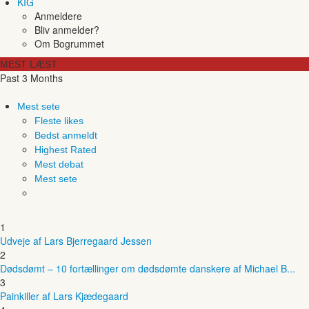
KIG
Anmeldere
Bliv anmelder?
Om Bogrummet
MEST LÆST
Past 3 Months
Mest sete
Fleste likes
Bedst anmeldt
Highest Rated
Mest debat
Mest sete
1
Udveje af Lars Bjerregaard Jessen
2
Dødsdømt – 10 fortællinger om dødsdømte danskere af Michael B...
3
Painkiller af Lars Kjædegaard