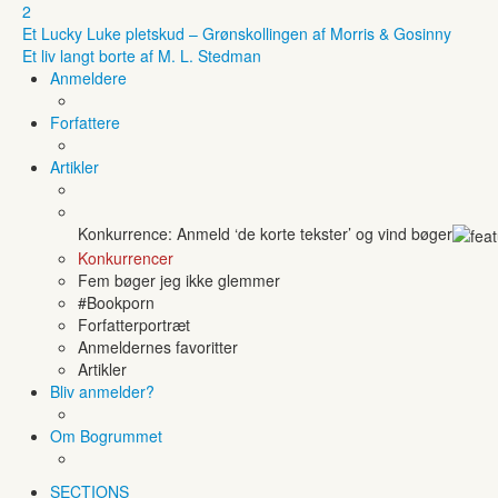
2
Et Lucky Luke pletskud – Grønskollingen af Morris & Gosinny
Et liv langt borte af M. L. Stedman
Anmeldere
Forfattere
Artikler
Konkurrence: Anmeld ‘de korte tekster’ og vind bøger
Konkurrencer
Fem bøger jeg ikke glemmer
#Bookporn
Forfatterportræt
Anmeldernes favoritter
Artikler
Bliv anmelder?
Om Bogrummet
SECTIONS