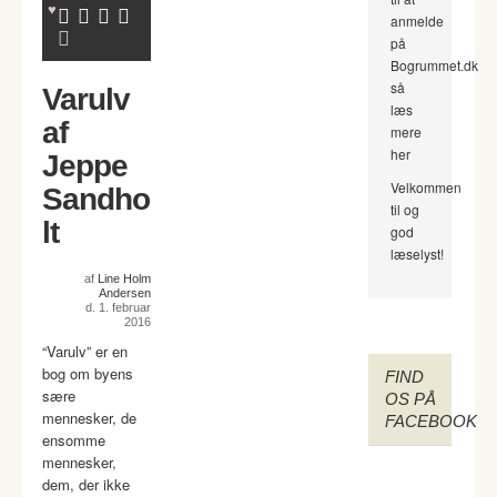
anmelde
på
Bogrummet.dk
så
Varulv
læs
af
mere
her
Jeppe
Velkommen
Sandho
til og
lt
god
læselyst!
af
Line Holm
Andersen
d. 1. februar
2016
“Varulv” er en
bog om byens
FIND
sære
OS PÅ
mennesker, de
FACEBOOK
ensomme
mennesker,
dem, der ikke