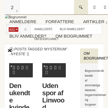
2
ANMELDERE
FORFATTERE
ARTIKLER
ANMELDERE
BLIV ANMELDER?
KIG
BLIV ANMELDER?
OM BOGRUMMET
OM BOGRUMMET
POSTS TAGGED ‘MYSTERIUM’
OM
-
NYESTE
BOGRUMMET
Bogrummet.dk
består
af
Den
Uden
almindelige
læseres
ukendt
spor af
boganmeldelser
e
Linwoo
og
fungerer
kvinde
d