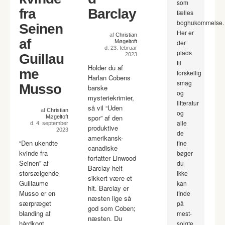
som
fra
Barclay
fælles
boghukommelse.
Seinen
Her er
af
Christian
af
Møgeltoft
der
d. 23. februar
plads
Guillau
2023
til
Holder du af
me
forskellig
Harlan Cobens
smag
Musso
barske
og
mysteriekrimier,
litteratur
så vil “Uden
af
Christian
og
spor” af den
Møgeltoft
alle
d. 4. september
produktive
2023
de
amerikansk-
“Den ukendte
fine
canadiske
kvinde fra
bøger
forfatter Linwood
Seinen” af
du
Barclay helt
storsælgende
ikke
sikkert være et
Guillaume
kan
hit. Barclay er
Musso er en
finde
næsten lige så
særpræget
på
god som Coben;
blanding af
mest-
næsten. Du
hårdkogt
solgte